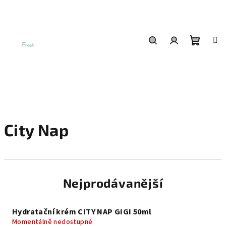
Přejít
na
obsah
Nákup
Hledat
Přihlášení
košík
City Nap
Nejprodávanější
Hydratační krém CITY NAP GIGI 50ml
Momentálně nedostupné