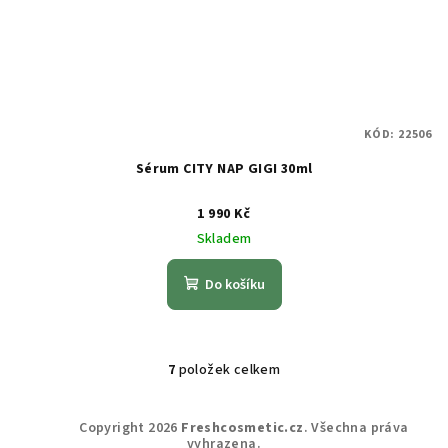
KÓD:
22506
Sérum CITY NAP GIGI 30ml
1 990 Kč
Skladem
Do košíku
7
položek celkem
O
v
Z
l
Copyright 2026
Freshcosmetic.cz
. Všechna práva
á
vyhrazena.