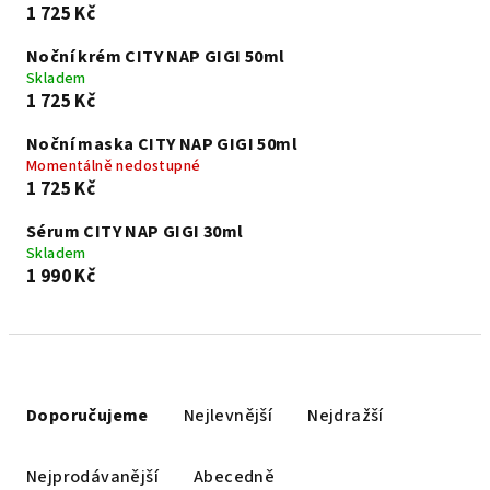
1 725 Kč
Noční krém CITY NAP GIGI 50ml
Skladem
1 725 Kč
Noční maska CITY NAP GIGI 50ml
Momentálně nedostupné
1 725 Kč
Sérum CITY NAP GIGI 30ml
Skladem
1 990 Kč
Ř
a
Doporučujeme
Nejlevnější
Nejdražší
z
e
Nejprodávanější
Abecedně