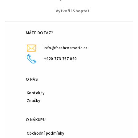
á
p
d
Vytvořil Shoptet
a
a
c
t
í
í
MÁTE DOTAZ?
p
r
info@freshcosmetic.cz
v
k
+420 773 767 090
y
v
ý
O NÁS
p
i
Kontakty
s
Značky
u
O NÁKUPU
Obchodní podmínky