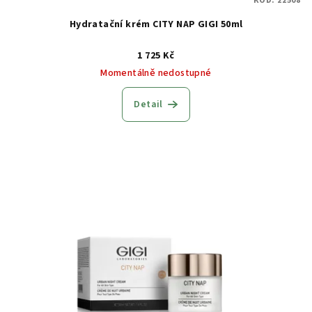
KÓD:
22508
ů
Hydratační krém CITY NAP GIGI 50ml
1 725 Kč
Momentálně nedostupné
Detail