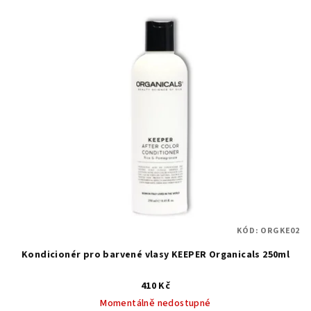
V
o
ý
d
p
u
i
k
s
t
p
ů
r
o
d
u
k
t
KÓD:
ORGKE02
ů
Kondicionér pro barvené vlasy KEEPER Organicals 250ml
410 Kč
Momentálně nedostupné