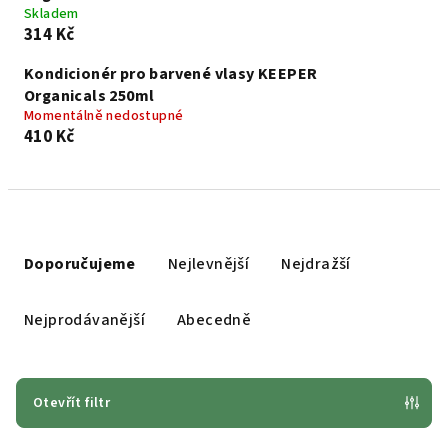
Skladem
314 Kč
Kondicionér pro barvené vlasy KEEPER
Organicals 250ml
Momentálně nedostupné
410 Kč
Ř
a
Doporučujeme
Nejlevnější
Nejdražší
z
e
Nejprodávanější
Abecedně
n
í
p
Otevřít filtr
r