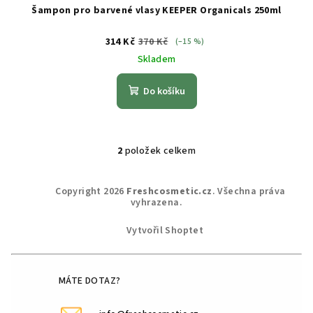
Šampon pro barvené vlasy KEEPER Organicals 250ml
314 Kč
370 Kč
(–15 %)
Skladem
Do košíku
2
položek celkem
O
v
Z
l
Copyright 2026
Freshcosmetic.cz
. Všechna práva
á
vyhrazena.
á
p
d
Vytvořil Shoptet
a
a
c
t
í
í
MÁTE DOTAZ?
p
r