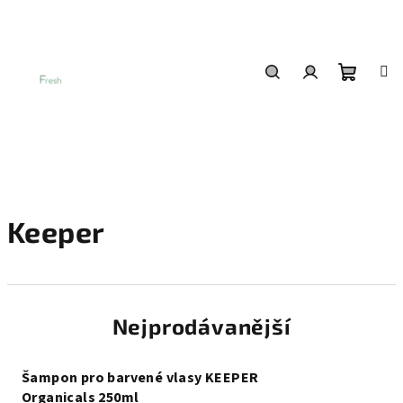
Přejít
na
obsah
Nákup
Hledat
Přihlášení
košík
Keeper
Nejprodávanější
Šampon pro barvené vlasy KEEPER
Organicals 250ml