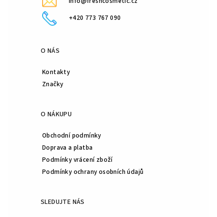
info@freshcosmetic.cz
v
k
+420 773 767 090
y
v
ý
O NÁS
p
i
Kontakty
s
Značky
u
O NÁKUPU
Obchodní podmínky
Doprava a platba
Podmínky vrácení zboží
Podmínky ochrany osobních údajů
SLEDUJTE NÁS