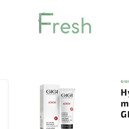
GIG
H
m
G