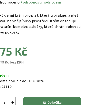
měrné
hodnoceno
Podrobnosti hodnocení
nocení
duktu
ý denní krém pro pleť, která trpí akné, a pleť
ivou na vnější vlivy prostředí. Krém obsahuje
ratační komplex a složky, které chrání rohovou
tvu pokožky.
zdiček.
75 Kč
,79 Kč bez DPH
ná
a:
adem
eme doručit do:
13.8.2026
:
27110
+
Do košíku