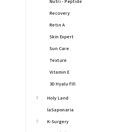
Nutri - Peptide
Recovery
Retin A
Skin Expert
Sun Care
Texture
Vitamin E
3D Hyalu Fill
Holy Land
laSaponaria
K-Surgery