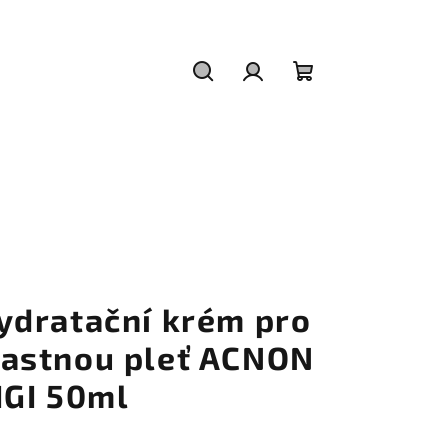
Hledat
Přihlášení
Nákupní
košík
I
ydratační krém pro
astnou pleť ACNON
IGI 50ml