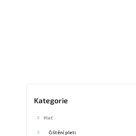
Přejít
na
obsah
P
o
Kategorie
Přeskočit
kategorie
s
Pleť
t
Čištění pleti
r