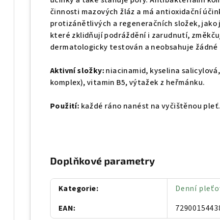
účinky a také stahuje póry. Antibakteriální ko
činnosti mazových žláz a má antioxidační úči
protizánětlivých a regeneračních složek, jako
které zklidňují podráždění i zarudnutí, změkčuj
dermatologicky testován a neobsahuje žádné a
Aktivní složky:
niacinamid, kyselina salicylová
komplex), vitamin В5, výtažek z heřmánku.
Použití:
každé ráno nanést na vyčištěnou pleť
Doplňkové parametry
Kategorie
:
Denní pleť
EAN
:
7290015443