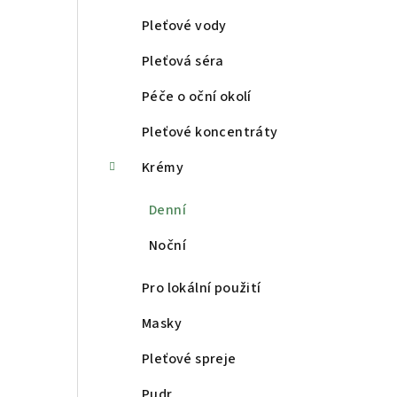
a
Pleťové vody
n
Pleťová séra
n
Péče o oční okolí
í
Pleťové koncentráty
p
Krémy
a
Denní
n
Noční
e
Pro lokální použití
l
Masky
Pleťové spreje
Pudr