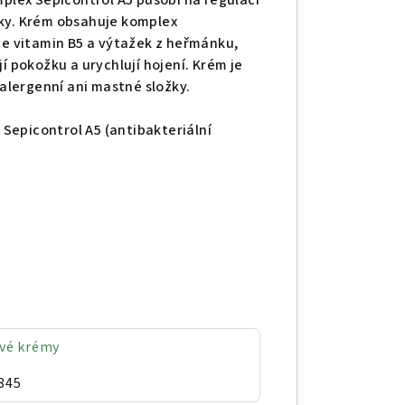
mplex Sepicontrol A5 působí na regulaci
nky. Krém obsahuje komplex
 je vitamin В5 a výtažek z heřmánku,
í pokožku a urychlují hojení. Krém je
lergenní ani mastné složky.
, Sepicontrol А5 (antibakteriální
.
ové krémy
845