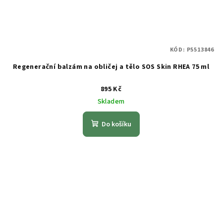
KÓD:
P5513846
Regenerační balzám na obličej a tělo SOS Skin RHEA 75 ml
895 Kč
Skladem
Do košíku