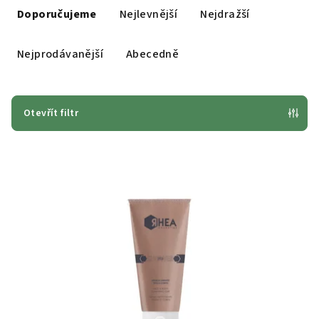
a
Doporučujeme
Nejlevnější
Nejdražší
z
e
Nejprodávanější
Abecedně
n
í
p
Otevřít filtr
r
V
o
ý
d
p
u
i
k
s
t
p
ů
r
o
d