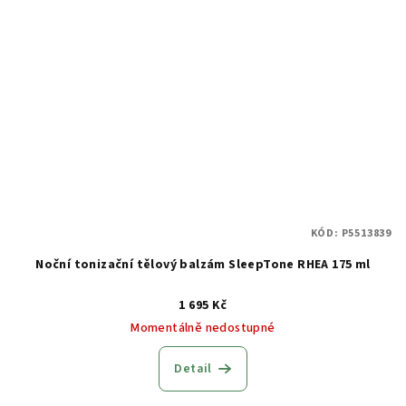
KÓD:
P5513839
Noční tonizační tělový balzám SleepTone RHEA 175 ml
1 695 Kč
Momentálně nedostupné
Detail