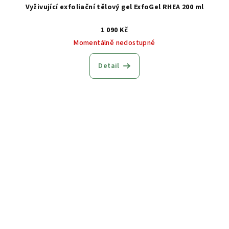
Vyživující exfoliační tělový gel ExfoGel RHEA 200 ml
1 090 Kč
Momentálně nedostupné
Detail