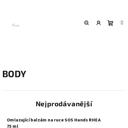
Přejít
na
obsah
Nákup
Hledat
Přihlášení
košík
BODY
Nejprodávanější
Omlazující balzám na ruce SOS Hands RHEA
75 ml