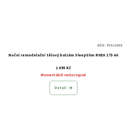
KÓD:
P5513838
Noční remodelační tělový balzám SleepSlim RHEA 175 ml
1 695 Kč
Momentálně nedostupné
Detail