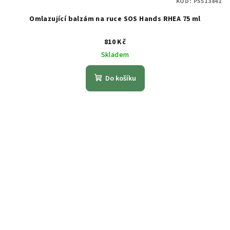
KÓD:
P5513841
Omlazující balzám na ruce SOS Hands RHEA 75 ml
810 Kč
Skladem
Do košíku