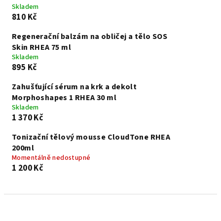
Skladem
810 Kč
Regenerační balzám na obličej a tělo SOS
Skin RHEA 75 ml
Skladem
895 Kč
Zahušťující sérum na krk a dekolt
Morphoshapes 1 RHEA 30 ml
Skladem
1 370 Kč
Tonizační tělový mousse CloudTone RHEA
200ml
Momentálně nedostupné
1 200 Kč
Ř