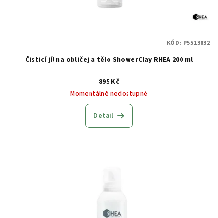
u
k
t
KÓD:
P5513832
ů
Čisticí jíl na obličej a tělo ShowerClay RHEA 200 ml
895 Kč
Momentálně nedostupné
Detail