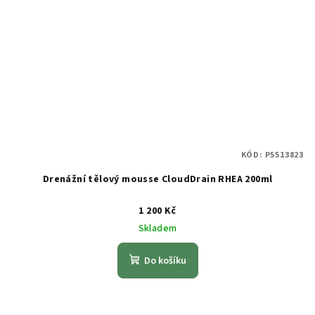
KÓD:
P5513823
Drenážní tělový mousse CloudDrain RHEA 200ml
1 200 Kč
Skladem
Do košíku