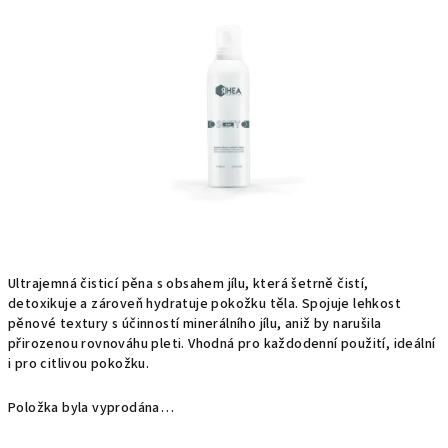
0,0
z
5
hvězdiček.
Ultrajemná čisticí pěna s obsahem jílu, která šetrně čistí,
detoxikuje a zároveň hydratuje pokožku těla. Spojuje lehkost
pěnové textury s účinností minerálního jílu, aniž by narušila
přirozenou rovnováhu pleti. Vhodná pro každodenní použití, ideální
i pro citlivou pokožku.
Položka byla vyprodána…