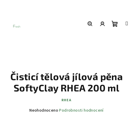
Přejít
na
obsah
Nákup
Hledat
Přihlášení
košík
Čisticí tělová jílová pěna
SoftyClay RHEA 200 ml
RHEA
Průměrné
Neohodnoceno
Podrobnosti hodnocení
hodnocení
produktu
je