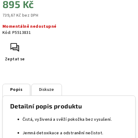
895 Kč
739,67 Kč bez DPH
Měrná
Momentálně nedostupné
cena:
Kód:
P5513831
Zeptat se
Popis
Diskuze
Detailní popis produktu
Čistá, vyživená a svěží pokožka bez vysušení.
Jemná detoxikace a odstranění nečistot.