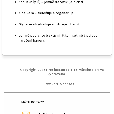
Kaolin (bílý jíl) – jemně detoxikuje a čistí.
Aloe vera – zklidňuje a regeneruje.
Glycerin – hydratuje a udržuje vlhkost.
Jemné povrchově aktivní látky – šetrně čistí bez
narušení bariéry.
Z
Copyright 2026
Freshcosmetic.cz
. Všechna práva
á
vyhrazena.
p
Vytvořil Shoptet
a
t
í
MÁTE DOTAZ?