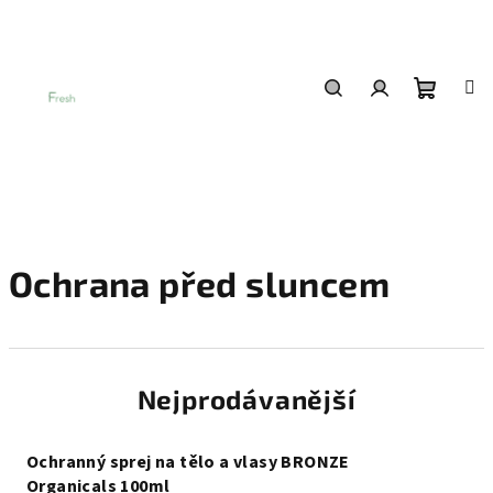
Přejít
na
obsah
Nákup
Hledat
Přihlášení
košík
Ochrana před sluncem
Nejprodávanější
Ochranný sprej na tělo a vlasy BRONZE
Organicals 100ml