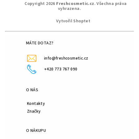
Z
l
Copyright 2026
Freshcosmetic.cz
. Všechna práva
á
vyhrazena.
á
p
d
Vytvořil Shoptet
a
a
c
t
í
í
MÁTE DOTAZ?
p
r
info@freshcosmetic.cz
v
k
+420 773 767 090
y
v
ý
O NÁS
p
i
Kontakty
s
Značky
u
O NÁKUPU