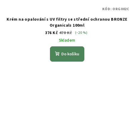
KÓD:
ORG002C
Krém na opalování s UV filtry se střední ochranou BRONZE
Organicals 100ml
376 Kč
470 Kč
(–20 %)
Skladem
Do košíku