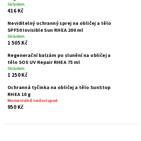
Skladem
416 Kč
Neviditelný ochranný sprej na obličej a tělo
SPF50 Invisible Sun RHEA 200 ml
Skladem
1 505 Kč
Regenerační balzám po slunění na obličej a
tělo SOS UV Repair RHEA 75 ml
Skladem
1 250 Kč
Ochranná tyčinka na obličej a tělo SunStop
RHEA 10 g
Momentálně nedostupné
950 Kč
Ř