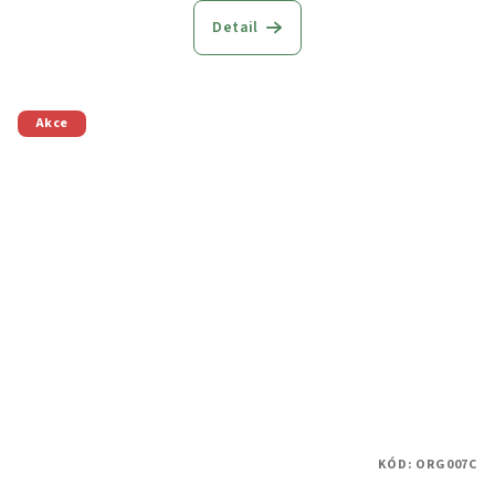
Detail
Akce
KÓD:
ORG007C