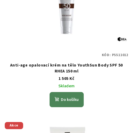
KÓD:
P5511012
Anti-age opalovací krém na tělo YouthSun Body SPF 50
RHEA 150 ml
1 505 Kč
Skladem
Do košíku
Akce