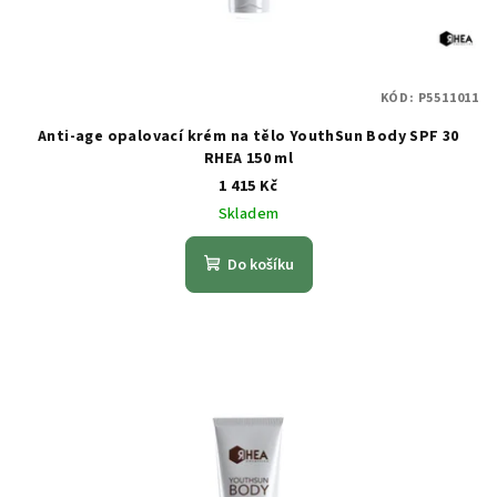
u
k
t
KÓD:
P5511011
ů
Anti-age opalovací krém na tělo YouthSun Body SPF 30
RHEA 150 ml
1 415 Kč
Skladem
Do košíku