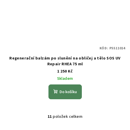
KÓD:
P5511014
Regenerační balzám po slunění na obličej a tělo SOS UV
Repair RHEA 75 ml
1 250 Kč
Skladem
Do košíku
11
položek celkem
O
v