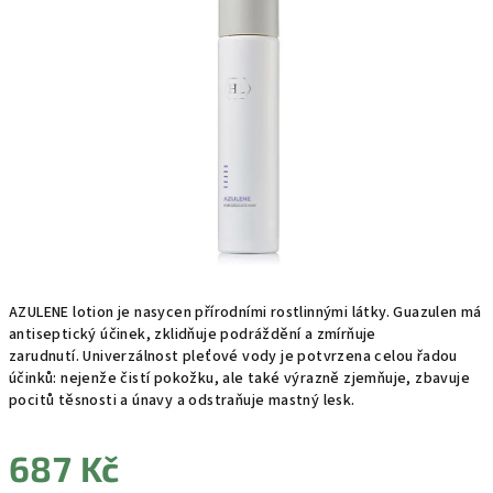
0,0
z
5
hvězdiček.
AZULENE lotion je nasycen přírodními rostlinnými látky. Guazulen má
antiseptický účinek, zklidňuje podráždění a zmírňuje
zarudnutí.
Univerzálnost pleťové vody je potvrzena celou řadou
účinků: nejenže čistí pokožku, ale také výrazně zjemňuje, zbavuje
pocitů těsnosti a únavy a odstraňuje mastný lesk.
687 Kč