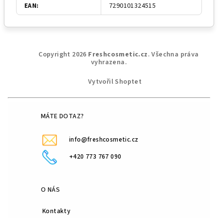
EAN
:
7290101324515
Z
Copyright 2026
Freshcosmetic.cz
. Všechna práva
á
vyhrazena.
p
Vytvořil Shoptet
a
t
í
MÁTE DOTAZ?
info@freshcosmetic.cz
+420 773 767 090
O NÁS
Kontakty