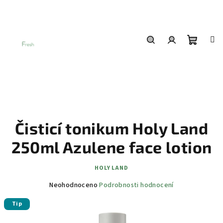
Přejít
na
obsah
Nákup
Hledat
Přihlášení
košík
Čisticí tonikum Holy Land
250ml Azulene face lotion
HOLY LAND
Průměrné
Neohodnoceno
Podrobnosti hodnocení
hodnocení
Tip
produktu
je