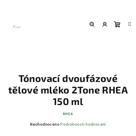
Přejít
na
obsah
Nákup
Hledat
Přihlášení
košík
Tónovací dvoufázové
tělové mléko 2Tone RHEA
150 ml
RHEA
Průměrné
Neohodnoceno
Podrobnosti hodnocení
hodnocení