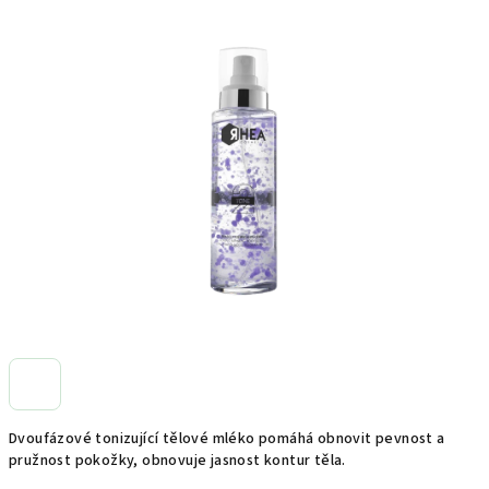
produktu
je
0,0
z
5
hvězdiček.
Dvoufázové tonizující tělové mléko pomáhá obnovit pevnost a
pružnost pokožky, obnovuje jasnost kontur těla.