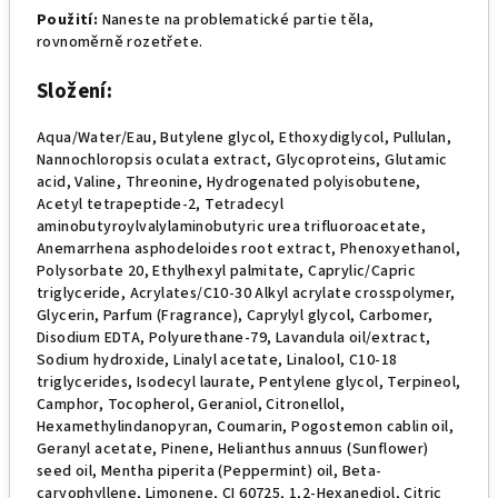
Použití:
Naneste na problematické partie těla,
rovnoměrně rozetřete.
Složení:
Aqua/Water/Eau, Butylene glycol, Ethoxydiglycol, Pullulan,
Nannochloropsis oculata extract, Glycoproteins, Glutamic
acid, Valine, Threonine, Hydrogenated polyisobutene,
Acetyl tetrapeptide-2, Tetradecyl
aminobutyroylvalylaminobutyric urea trifluoroacetate,
Anemarrhena asphodeloides root extract, Phenoxyethanol,
Polysorbate 20, Ethylhexyl palmitate, Caprylic/Capric
triglyceride, Acrylates/C10-30 Alkyl acrylate crosspolymer,
Glycerin, Parfum (Fragrance), Caprylyl glycol, Carbomer,
Disodium EDTA, Polyurethane-79, Lavandula oil/extract,
Sodium hydroxide, Linalyl acetate, Linalool, C10-18
triglycerides, Isodecyl laurate, Pentylene glycol, Terpineol,
Camphor, Tocopherol, Geraniol, Citronellol,
Hexamethylindanopyran, Coumarin, Pogostemon cablin oil,
Geranyl acetate, Pinene, Helianthus annuus (Sunflower)
seed oil, Mentha piperita (Peppermint) oil, Beta-
caryophyllene, Limonene, CI 60725, 1,2-Hexanediol, Citric