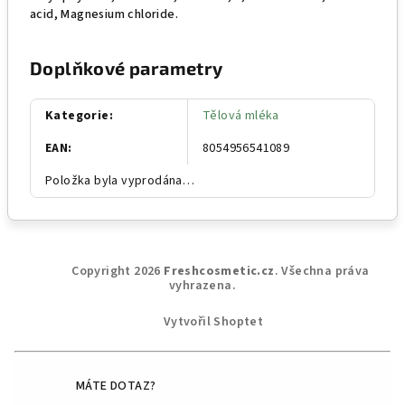
acid, Magnesium chloride.
Doplňkové parametry
Kategorie
:
Tělová mléka
EAN
:
8054956541089
Položka byla vyprodána…
Z
Copyright 2026
Freshcosmetic.cz
. Všechna práva
á
vyhrazena.
p
Vytvořil Shoptet
a
t
í
MÁTE DOTAZ?