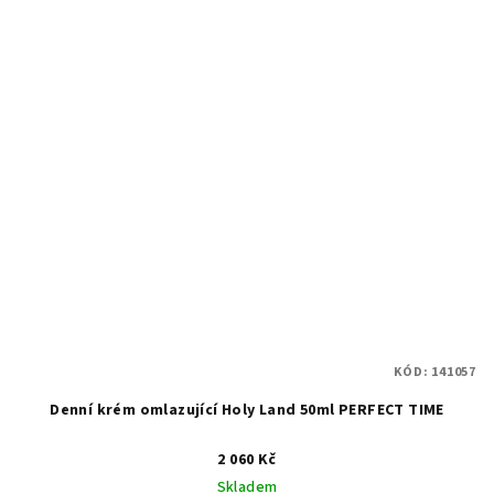
KÓD:
141057
Denní krém omlazující Holy Land 50ml PERFECT TIME
2 060 Kč
Skladem