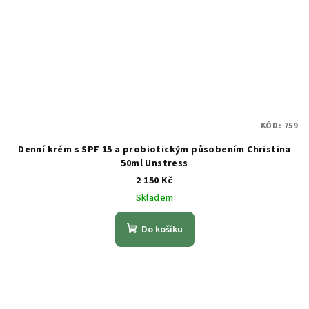
KÓD:
759
Denní krém s SPF 15 a probiotickým působením Christina
50ml Unstress
2 150 Kč
Skladem
Do košíku