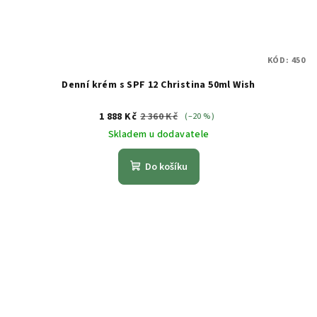
KÓD:
450
Denní krém s SPF 12 Christina 50ml Wish
1 888 Kč
2 360 Kč
(–20 %)
Skladem u dodavatele
Do košíku