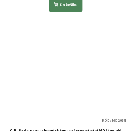
Do košíku
KÓD:
MD203N
C.R. Sada proti chronickému začervenánání MD Line pH