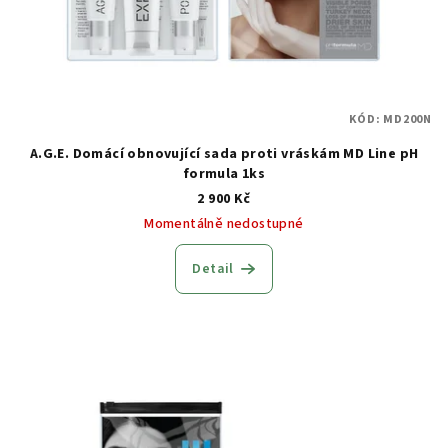
KÓD:
MD200N
A.G.E. Domácí obnovující sada proti vráskám MD Line pH
formula 1ks
2 900 Kč
Momentálně nedostupné
Detail