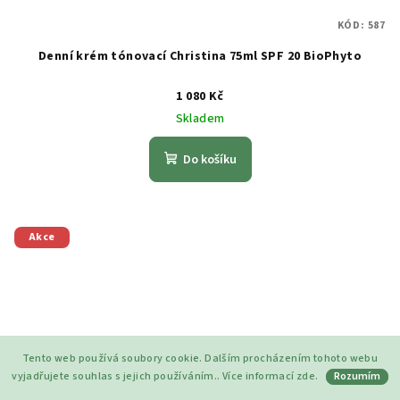
KÓD:
587
Denní krém tónovací Christina 75ml SPF 20 BioPhyto
1 080 Kč
Skladem
Do košíku
Akce
Tento web používá soubory cookie. Dalším procházením tohoto webu
vyjadřujete souhlas s jejich používáním.. Více informací
zde
.
Rozumím