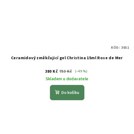
KÓD:
3651
Ceramidový změkčujicí gel Christina 15ml Rose de Mer
380 Kč
753 Kč
(–49 %)
Skladem u dodavatele
Do košíku