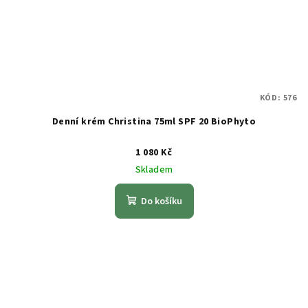
KÓD:
576
Denní krém Christina 75ml SPF 20 BioPhyto
1 080 Kč
Skladem
Do košíku