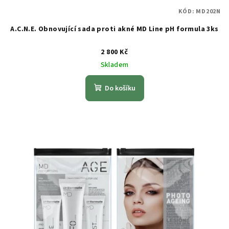
t
KÓD:
MD202N
ů
A.C.N.E. Obnovující sada proti akné MD Line pH formula 3ks
2 800 Kč
Skladem
Do košíku