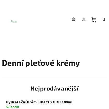
Přejít
na
obsah
Nákup
Hledat
Přihlášení
košík
Denní pleťové krémy
Nejprodávanější
Hydratační krém LIPACID GIGI 100ml
Skladem