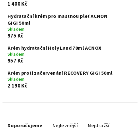
1 400 Kč
Hydratační krém pro mastnou pleť ACNON
GIGI 50ml
Skladem
975 Kč
Krém hydratační Holy Land 70ml ACNOX
Skladem
957 Kč
Krém proti začervenání RECOVERY GIGI 50ml
Skladem
2 190 Kč
Ř
a
Doporučujeme
Nejlevnější
Nejdražší
z