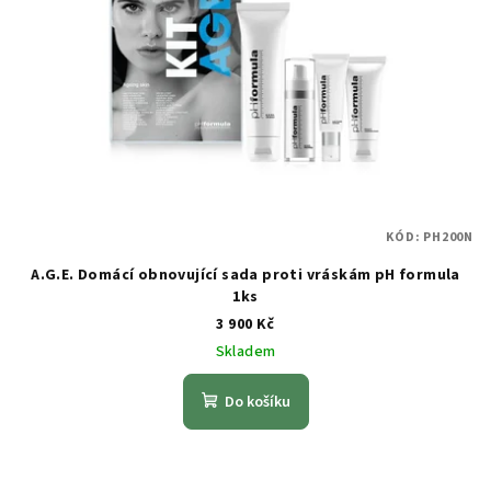
KÓD:
PH200N
A.G.E. Domácí obnovující sada proti vráskám pH formula
1ks
3 900 Kč
Skladem
Do košíku