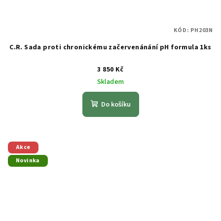
KÓD:
PH203N
C.R. Sada proti chronickému začervenánání pH formula 1ks
3 850 Kč
Skladem
Do košíku
Akce
Novinka