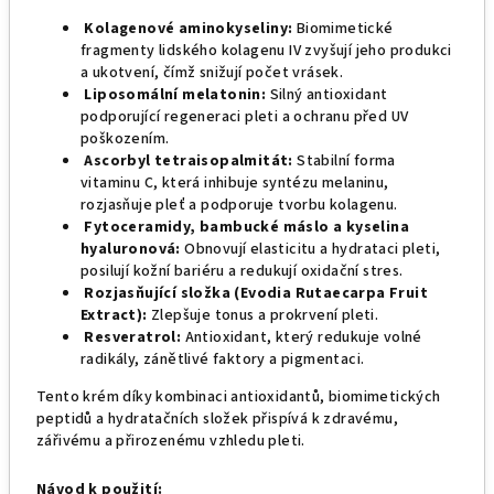
Kolagenové aminokyseliny:
Biomimetické
fragmenty lidského kolagenu IV zvyšují jeho produkci
a ukotvení, čímž snižují počet vrásek.
Liposomální melatonin:
Silný antioxidant
podporující regeneraci pleti a ochranu před UV
poškozením.
Ascorbyl tetraisopalmitát:
Stabilní forma
vitaminu C, která inhibuje syntézu melaninu,
rozjasňuje pleť a podporuje tvorbu kolagenu.
Fytoceramidy, bambucké máslo a kyselina
hyaluronová:
Obnovují elasticitu a hydrataci pleti,
posilují kožní bariéru a redukují oxidační stres.
Rozjasňující složka (Evodia Rutaecarpa Fruit
Extract):
Zlepšuje tonus a prokrvení pleti.
Resveratrol:
Antioxidant, který redukuje volné
radikály, zánětlivé faktory a pigmentaci.
Tento krém díky kombinaci antioxidantů, biomimetických
peptidů a hydratačních složek přispívá k zdravému,
zářivému a přirozenému vzhledu pleti.
Návod k použití: