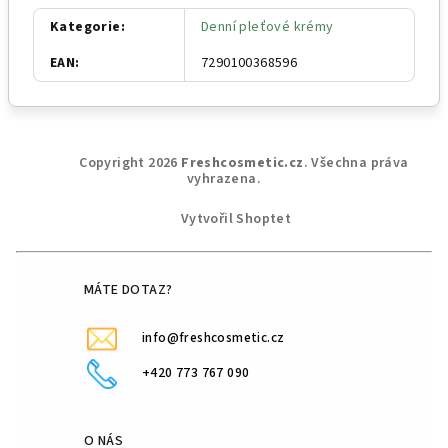
Kategorie
:
Denní pleťové krémy
EAN
:
7290100368596
Z
Copyright 2026
Freshcosmetic.cz
. Všechna práva
á
vyhrazena.
p
Vytvořil Shoptet
a
t
í
MÁTE DOTAZ?
info@freshcosmetic.cz
+420 773 767 090
O NÁS