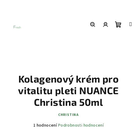
Přejít
na
obsah
Nákup
Hledat
Přihlášení
košík
Kolagenový krém pro
vitalitu pleti NUANCE
Christina 50ml
CHRISTINA
Průměrné
1 hodnocení
Podrobnosti hodnocení
hodnocení