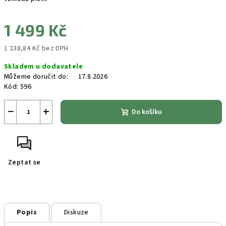
1 499 Kč
1 238,84 Kč bez DPH
Měrná
Skladem u dodavatele
cena:
Můžeme doručit do:
17.8.2026
Kód:
596
−
+
Do košíku
Zeptat se
Popis
Diskuze