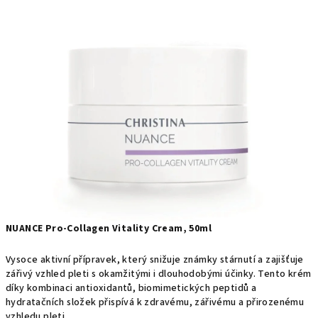
produktu
je
5,0
z
5
hvězdiček.
NUANCE Pro-Collagen Vitality Cream, 50ml
Vysoce aktivní přípravek, který snižuje známky stárnutí a zajišťuje
zářivý vzhled pleti s okamžitými i dlouhodobými účinky.
Tento krém
díky kombinaci antioxidantů, biomimetických peptidů a
hydratačních složek přispívá k zdravému, zářivému a přirozenému
vzhledu pleti.