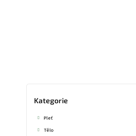
Přejít
na
obsah
P
o
Kategorie
Přeskočit
kategorie
s
Pleť
t
Tělo
r