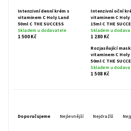
Intenzivní denní krém s
Intenzivní oční kr
vitaminem C Holy Land
vitaminem C Holy
50ml C THE SUCCESS
15ml C THE SUCC
Skladem u dodavatele
Skladem u dodava
1 500 Kč
1 280 Kč
Rozjasňující mask
vitaminem C Holy
50ml C THE SUCC
Skladem u dodava
1 508 Kč
Ř
Doporučujeme
Nejlevnější
Nejdražší
Nej
a