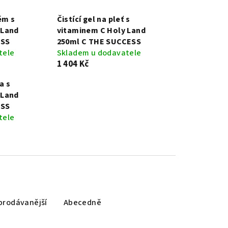
ém s
Čistící gel na pleť s
 Land
vitaminem C Holy Land
ESS
250ml C THE SUCCESS
tele
Skladem u dodavatele
1 404 Kč
a s
 Land
ESS
tele
prodávanější
Abecedně