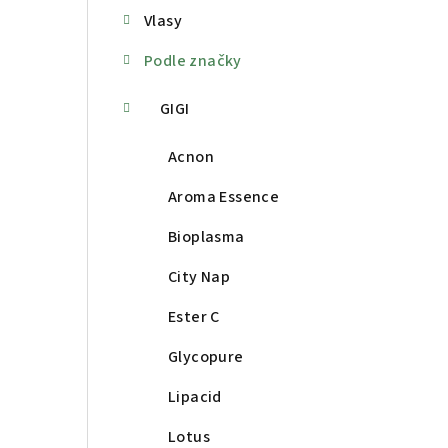
Vlasy
a
Podle značky
n
n
GIGI
í
Acnon
p
Aroma Essence
a
Bioplasma
n
City Nap
e
Ester C
l
Glycopure
Lipacid
Lotus