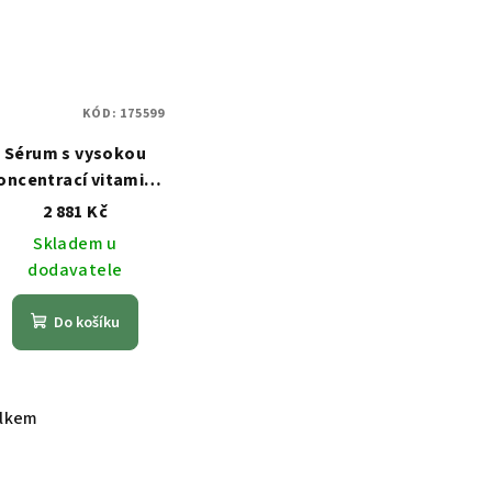
KÓD:
175599
Sérum s vysokou
oncentrací vitaminu
C Holy Land 30ml C
2 881 Kč
THE SUCCESS
Skladem u
dodavatele
Do košíku
elkem