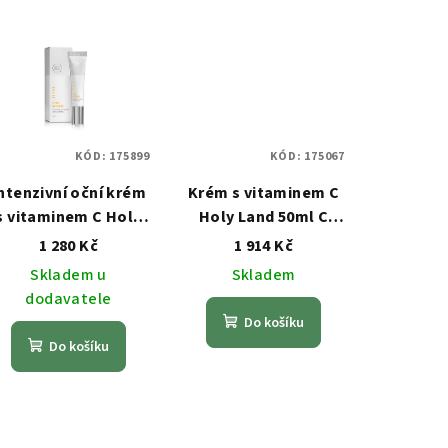
KÓD:
175899
KÓD:
175067
ntenzivní oční krém
Krém s vitaminem C
s vitaminem C Holy
Holy Land 50ml C
Land 15ml C THE
THE SUCCESS
1 280 Kč
1 914 Kč
SUCCESS
Skladem u
Skladem
dodavatele
Do košíku
Do košíku