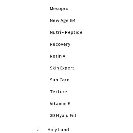
Mesopro
New Age G4
Nutri - Peptide
Recovery
Retin A
Skin Expert
Sun Care
Texture
Vitamin E
3D Hyalu Fill
Holy Land