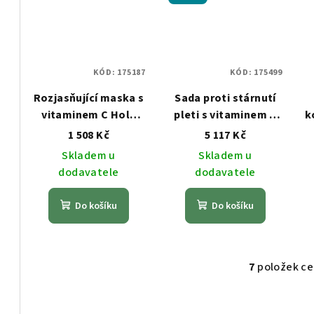
ů
KÓD:
175187
KÓD:
175499
Rozjasňující maska s
Sada proti stárnutí
vitaminem C Holy
pleti s vitaminem C
k
Land 50ml C THE
Holy Land C THE
1 508 Kč
5 117 Kč
SUCCESS
SUCCESS
Skladem u
Skladem u
dodavatele
dodavatele
Do košíku
Do košíku
7
položek c
O
v