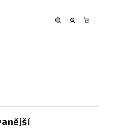
Hledat
Přihlášení
Nákupní
košík
anější