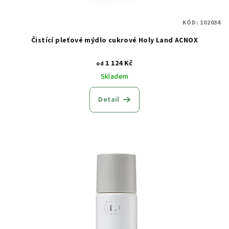
k
t
KÓD:
102034
ů
Čistící pleťové mýdlo cukrové Holy Land ACNOX
1 124 Kč
od
Skladem
Detail