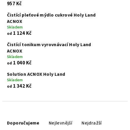
957 Kč
Čistící pleťové mýdlo cukrové Holy Land
ACNOX
Skladem
1 124 Kč
od
Čistící tonikum vyrovnávací Holy Land
ACNOX
Skladem
1 040 Kč
od
Solution ACNOX Holy Land
Skladem
1 342 Kč
od
Ř
a
Doporučujeme
Nejlevnější
Nejdražší