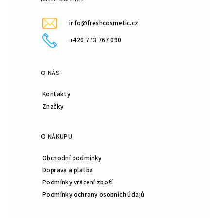
í
p
r
info@freshcosmetic.cz
v
k
+420 773 767 090
y
v
ý
O NÁS
p
i
Kontakty
s
Značky
u
O NÁKUPU
Obchodní podmínky
Doprava a platba
Podmínky vrácení zboží
Podmínky ochrany osobních údajů