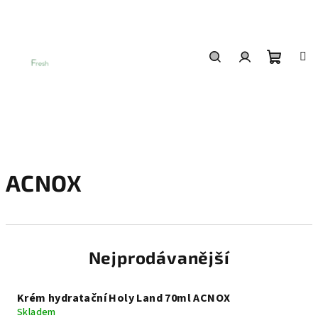
Přejít
na
obsah
Nákup
Hledat
Přihlášení
košík
ACNOX
Nejprodávanější
Krém hydratační Holy Land 70ml ACNOX
Skladem