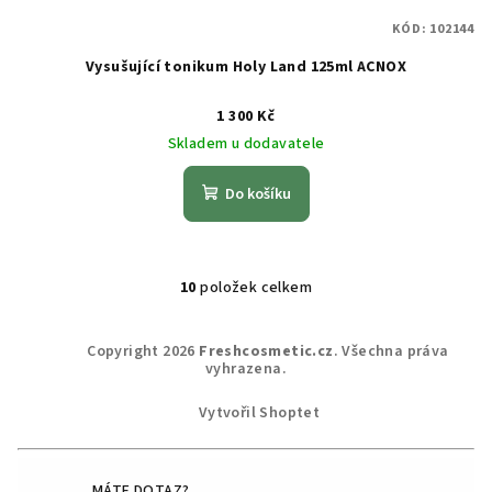
KÓD:
102144
Vysušující tonikum Holy Land 125ml ACNOX
1 300 Kč
Skladem u dodavatele
Do košíku
10
položek celkem
O
v
Z
l
Copyright 2026
Freshcosmetic.cz
. Všechna práva
á
vyhrazena.
á
p
d
Vytvořil Shoptet
a
a
c
t
í
MÁTE DOTAZ?