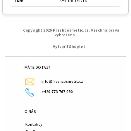
EAN
:
7290101328216
Z
Copyright 2026
Freshcosmetic.cz
. Všechna práva
á
vyhrazena.
p
Vytvořil Shoptet
a
t
í
MÁTE DOTAZ?
info@freshcosmetic.cz
+420 773 767 090
O NÁS
Kontakty