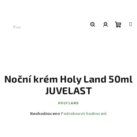
Přejít
na
obsah
Nákup
Hledat
Přihlášení
košík
Noční krém Holy Land 50ml
JUVELAST
HOLY LAND
Průměrné
Neohodnoceno
Podrobnosti hodnocení
hodnocení
produktu
je