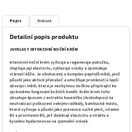
Popis
Diskuze
Detailní popis produktu
JUVELAST INTENZIVNÍ NOČNÍ KRÉM
Intenzivní noční krém vyživuje a regeneruje pokožku,
zlepšuje její elasticitu, vyhlazuje vrásky a zpomaluje
stárnutí kůže. Je obohacený o komplex peptidů mědi, jenž
působí jako aktivní přenašeč a umožňuje proniknutí a lepší
absorpci mědi, která je nezbytnou složkou přispívající ke
správnému fungování kožních buněk. Krém krom toho
obsahuje liposom z extraktu huseníčku (Arabidopsis) na
neutralizaci poškození volnými radikály, bambucké máslo,
které vyživuje a působí jako prevence suché pleti, vitamin
B3 a provitamin B5, jež dodávají elasticitu a vitalitu a
kyselinu hyaluronovou na zjemnění vrásek.