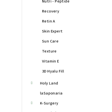
Nutri - Peptide
Recovery
Retin A
Skin Expert
Sun Care
Texture
Vitamin E
3D Hyalu Fill
Holy Land
laSaponaria
K-Surgery