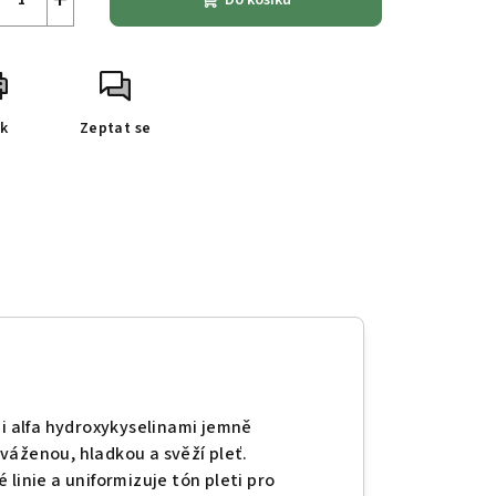
Do košíku
sk
Zeptat se
mi alfa hydroxykyselinami jemně
váženou, hladkou a svěží pleť.
linie a uniformizuje tón pleti pro