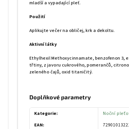
mladší a vypadající pleť.
Použití
Aplikujte večer na obličej, krk a dekoltu.
Aktivní látky
Ethylhexil Methoxycinnamate, benzofenon 3, ex
třtiny, z javoru cukrového, pomerančů, citrono
zeleného čajů, oxid titaničitý.
Doplňkové parametry
Kategorie
:
Noční pleť
EAN
:
7290101322