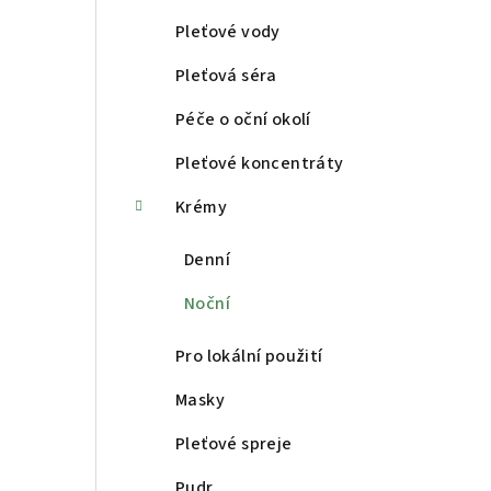
a
Pleťové vody
n
Pleťová séra
n
Péče o oční okolí
í
Pleťové koncentráty
p
Krémy
a
Denní
n
Noční
e
Pro lokální použití
l
Masky
Pleťové spreje
Pudr