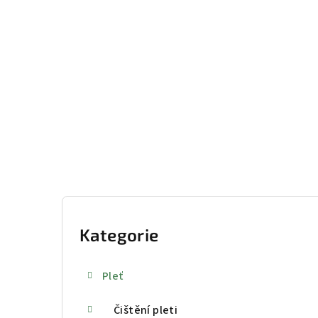
Přejít
na
obsah
P
o
Kategorie
Přeskočit
kategorie
s
Pleť
t
Čištění pleti
r