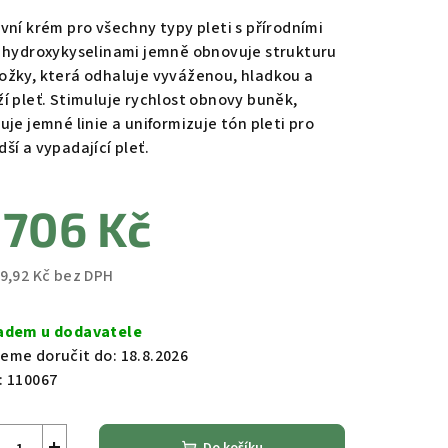
duktu
ivní krém pro všechny typy pleti s přírodními
a hydroxykyselinami jemně obnovuje strukturu
ožky, která odhaluje vyváženou, hladkou a
ží pleť. Stimuluje rychlost obnovy buněk,
uje jemné linie a uniformizuje tón pleti pro
zdiček.
ší a vypadající pleť.
 706 Kč
09,92 Kč bez DPH
ná
a:
adem u dodavatele
eme doručit do:
18.8.2026
:
110067
+