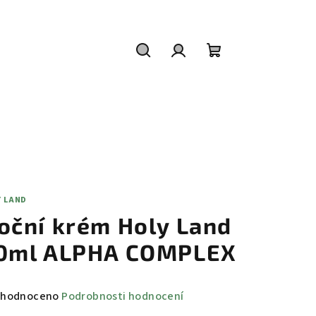
Hledat
Přihlášení
Nákupní
košík
Y LAND
oční krém Holy Land
0ml ALPHA COMPLEX
měrné
hodnoceno
Podrobnosti hodnocení
nocení