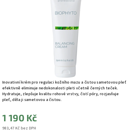
0,0
z
5
hvězdiček.
Inovativní krém pro regulaci kožního mazu a čistou sametovou pleť
efektivně eliminuje nedokonalosti pleti včetně černých teček.
Hydratuje, zlepšuje kvalitu rohové vrstvy, čistí póry, rozjasňuje
pleť, děla ji sametovou a čistou.
1 190 Kč
983,47 Kč bez DPH