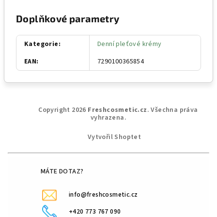
Doplňkové parametry
Kategorie
:
Denní pleťové krémy
EAN
:
7290100365854
Z
Copyright 2026
Freshcosmetic.cz
. Všechna práva
á
vyhrazena.
p
Vytvořil Shoptet
a
t
í
MÁTE DOTAZ?
info@freshcosmetic.cz
+420 773 767 090