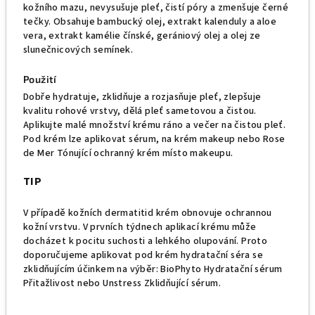
kožního mazu, nevysušuje pleť, čistí póry a zmenšuje černé
tečky. Obsahuje bambucký olej, extrakt kalenduly a aloe
vera, extrakt kamélie čínské, gerániový olej a olej ze
slunečnicových semínek.
Použití
Dobře hydratuje, zklidňuje a rozjasňuje pleť, zlepšuje
kvalitu rohové vrstvy, dělá pleť sametovou a čistou.
Aplikujte malé množství krému ráno a večer na čistou pleť.
Pod krém lze aplikovat sérum, na krém makeup nebo Rose
de Mer Tónující ochranný krém místo makeupu.
TIP
V případě kožních dermatitid krém obnovuje ochrannou
kožní vrstvu. V prvních týdnech aplikací krému může
docházet k pocitu suchosti a lehkého olupování. Proto
doporučujeme aplikovat pod krém hydratační séra se
zklidňujícím účinkem na výběr: BioPhyto Hydratační sérum
Přitažlivost nebo Unstress Zklidňující sérum.