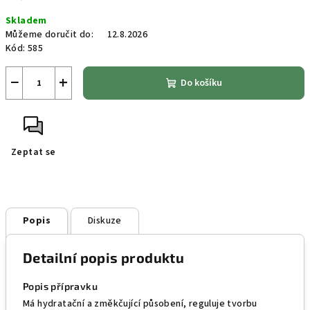
Měrná
Skladem
cena:
Můžeme doručit do:
12.8.2026
Kód:
585
−
+
Do košíku
Zeptat se
Popis
Diskuze
Detailní popis produktu
Popis přípravku
Má hydratační a změkčující působení, reguluje tvorbu