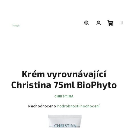
Přejít
na
obsah
Nákup
Hledat
Přihlášení
košík
Krém vyrovnávající
Christina 75ml BioPhyto
CHRISTINA
Průměrné
Neohodnoceno
Podrobnosti hodnocení
hodnocení
produktu
je