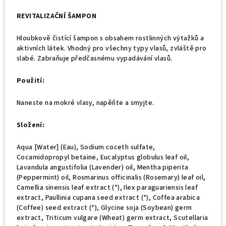
REVITALIZAČNÍ ŠAMPON
Hloubkově čistící šampon s obsahem rostlinných výtažků a
aktivních látek. Vhodný pro všechny typy vlasů, zvláště pro
slabé. Zabraňuje předčasnému vypadávání vlasů.
Použití:
Naneste na mokré vlasy, napěňte a smyjte.
Složení:
Aqua [Water] (Eau), Sodium coceth sulfate,
Cocamidopropyl betaine, Eucalyptus globulus leaf oil,
Lavandula angustifolia (Lavender) oil, Mentha piperita
(Peppermint) oil, Rosmarinus officinalis (Rosemary) leaf oil,
Camellia sinensis leaf extract (*), Ilex paraguariensis leaf
extract, Paullinia cupana seed extract (*), Coffea arabica
(Coffee) seed extract (*), Glycine soja (Soybean) germ
extract, Triticum vulgare (Wheat) germ extract, Scutellaria