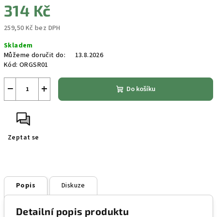
314 Kč
259,50 Kč bez DPH
Měrná
Skladem
cena:
Můžeme doručit do:
13.8.2026
Kód:
ORGSR01
−
+
Do košíku
Zeptat se
Popis
Diskuze
Detailní popis produktu