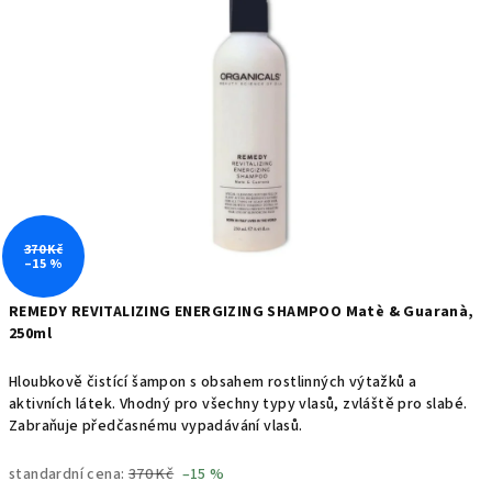
0,0
z
5
hvězdiček.
370 Kč
–15 %
REMEDY
REVITALIZING ENERGIZING SHAMPOO
Matè & Guaranà,
250ml
Hloubkově čistící šampon s obsahem rostlinných výtažků a
aktivních látek. Vhodný pro všechny typy vlasů, zvláště pro slabé.
Zabraňuje předčasnému vypadávání vlasů.
standardní cena:
370 Kč
–15 %