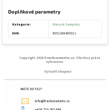
Doplňkové parametry
Kategorie
:
Vlasové šampóny
EAN
:
8052286400311
Z
Copyright 2026
Freshcosmetic.cz
. Všechna práva
á
vyhrazena.
p
Vytvořil Shoptet
a
t
í
MÁTE DOTAZ?
info@freshcosmetic.cz
+420 773 767 090