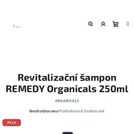
Přejít
na
obsah
Nákup
Hledat
Přihlášení
košík
Revitalizační šampon
REMEDY Organicals 250ml
ORGANICALS
Průměrné
Neohodnoceno
Podrobnosti hodnocení
hodnocení
Akce
produktu
je