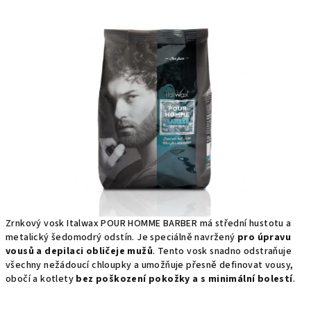
produktu
je
0,0
z
5
hvězdiček.
Zrnkový vosk Italwax POUR HOMME BARBER má střední hustotu a
metalický šedomodrý odstín. Je speciálně navržený
pro úpravu
vousů a depilaci obličeje mužů
. Tento vosk snadno odstraňuje
všechny nežádoucí chloupky a umožňuje přesně definovat vousy,
obočí a kotlety
bez poškození pokožky a s minimální bolestí
.