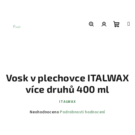
Přejít
na
obsah
Nákup
Hledat
Přihlášení
košík
Vosk v plechovce ITALWAX
více druhů 400 ml
ITALWAX
Průměrné
Neohodnoceno
Podrobnosti hodnocení
hodnocení
produktu
je