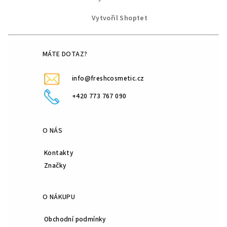
p
Vytvořil Shoptet
a
t
í
MÁTE DOTAZ?
info@freshcosmetic.cz
+420 773 767 090
O NÁS
Kontakty
Značky
O NÁKUPU
Obchodní podmínky