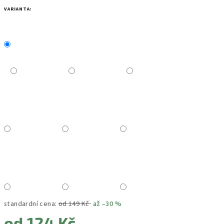
VARIANTA:
standardní cena:
od 149 Kč
až –30 %
od
124 Kč