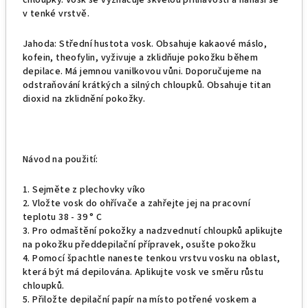
chloupky. Vosk se vyznačuje skvělou přilnavostí a nanáší se
v tenké vrstvě.
Jahoda: Střední hustota vosk. Obsahuje kakaové máslo,
kofein, theofylin, vyživuje a zklidňuje pokožku během
depilace. Má jemnou vanilkovou vůni. Doporučujeme na
odstraňování krátkých a silných chloupků. Obsahuje titan
dioxid na zklidnění pokožky.
Návod na použití:
1. Sejměte z plechovky víko
2. Vložte vosk do ohřívače a zahřejte jej na pracovní
teplotu 38 - 39 ° C
3. Pro odmaštění pokožky a nadzvednutí chloupků aplikujte
na pokožku předdepilační přípravek, osušte pokožku
4. Pomocí špachtle naneste tenkou vrstvu vosku na oblast,
která být má depilována. Aplikujte vosk ve směru růstu
chloupků.
5. Přiložte depilační papír na místo potřené voskem a