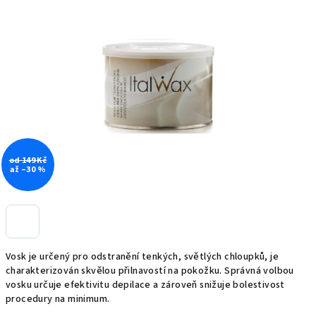
0,0
z
5
hvězdiček.
od 149 Kč
až –30 %
Vosk je určený pro odstranění tenkých, světlých chloupků, je
charakterizován skvělou přilnavostí na pokožku. Správná volbou
vosku určuje efektivitu depilace a zároveň snižuje bolestivost
procedury na minimum.