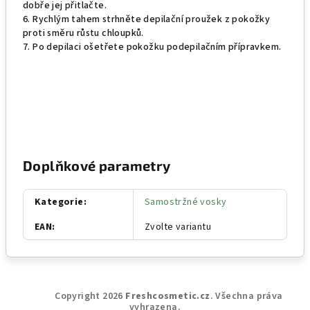
dobře jej přitlačte.
6. Rychlým tahem strhněte depilační proužek z pokožky
proti směru růstu chloupků.
7. Po depilaci ošetřete pokožku podepilačním přípravkem.
Doplňkové parametry
Kategorie
:
Samostržné vosky
EAN
:
Zvolte variantu
Z
Copyright 2026
Freshcosmetic.cz
. Všechna práva
á
vyhrazena.