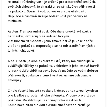
Natural: Průhledný vosk je určený pro odstranění tenkých,
světlých chloupků, je charakterizován skvělou přilnavostí
na pokožku. Správná volbou vosku určuje efektivitu
depilace a zároveň snižuje bolestivost procedury na
minimum.
Azulen: Transparentní vosk. Obsahuje divoký výtažek z
heřmánku, vyznačující se antiseptickými
vlastnostmi.Vzhledem k jeho tmavé barvě je vosk dobře
vidět na pokožce. Doporučuje se na odstranění tenkých a
lehkých chloupků.
Aloe: Obsahuje aloe extrakt z listů, který má zklidňující a
zvláčňující účinky na pokožku. Vzhledem k jeho tmavé barvě
je vosk dobře vidět na pokožce. Vyznačuje se velmi dobrou
přilnavostí, aplikujte v tenké vrstvě, účinně odstraňuje
chloupky.
Zinek: Vysoká hustota vosku s krémovou texturou. Vyroben
pro krátké a problematické chloupky. Vhodný pro citlivou
pokožku. Má zklidňující a antiseptické vlastnosti.
Kombinace titan dioxidu a oxidu zinečnatého zaručuje