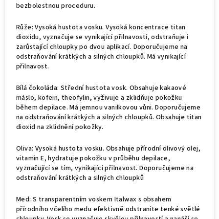
bezbolestnou proceduru.
Růže: Vysoká hustota vosku. Vysoká koncentrace titan
dioxidu, vyznačuje se vynikající přilnavostí, odstraňuje i
zarůstající chloupky po dvou aplikací. Doporučujeme na
odstraňování krátkých a silných chloupků. Má vynikající
přilnavost.
Bílá čokoláda: Střední hustota vosk. Obsahuje kakaové
máslo, kofein, theofylin, vyživuje a zklidňuje pokožku
během depilace. Má jemnou vanilkovou vůni. Doporučujeme
na odstraňování krátkých a silných chloupků. Obsahuje titan
dioxid na zklidnění pokožky.
Oliva: Vysoká hustota vosku. Obsahuje přírodní olivový olej,
vitamin E, hydratuje pokožku v průběhu depilace,
vyznačující se tím, vynikající přilnavost. Doporučujeme na
odstraňování krátkých a silných chloupků
Med:
S transparentním voskem Italwax s obsahem
přírodního včelího medu efektivně odstraníte tenké světlé