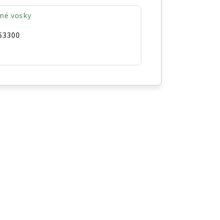
né vosky
63300