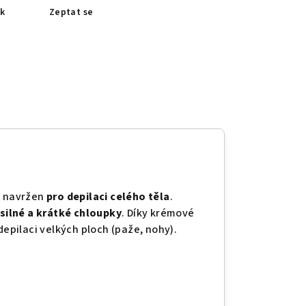
sk
Zeptat se
ě navržen
pro depilaci celého těla
.
 silné a krátké chloupky
. Díky krémové
depilaci velkých ploch (paže, nohy).