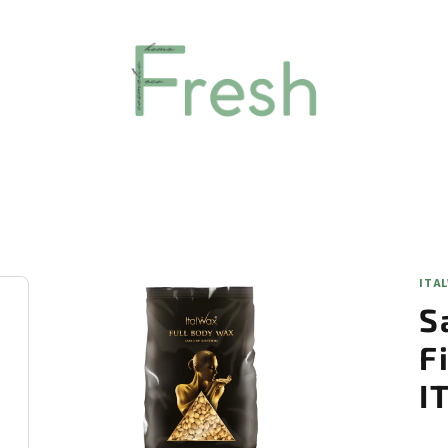
ITA
S
F
I