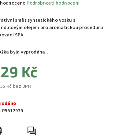
měrné
hodnoceno
Podrobnosti hodnocení
nocení
duktu
vativní směs syntetického vosku s
andulovým olejem pro aromatickou proceduru
kování SPA.
ožka byla vyprodána…
zdiček.
29 Kč
,55 Kč bez DPH
ná
a:
rodáno
:
P5512939