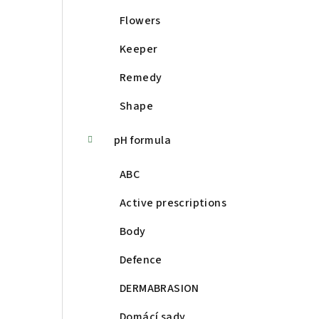
Flowers
Keeper
Remedy
Shape
pH formula
ABC
Active prescriptions
Body
Defence
DERMABRASION
Domácí sady