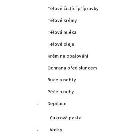
a
Tělové čistící přípravky
n
Tělové krémy
n
Tělová mléka
í
Telové oleje
p
Krém na opalování
a
Ochrana před sluncem
n
Ruce a nehty
e
Péče o nohy
l
Depilace
Cukrová pasta
Vosky