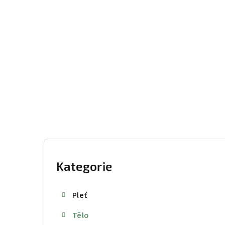
Přejít
na
obsah
P
o
Kategorie
Přeskočit
kategorie
s
Pleť
t
Tělo
r