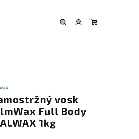
Hledat
Přihlášení
Nákupní
košík
LWAX
amostržný vosk
ilmWax Full Body
TALWAX 1kg