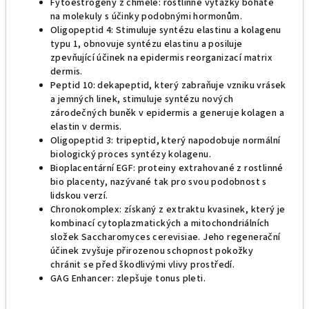
Fytoestrogeny z chmele: rostlinné výtažky bohaté
na molekuly s účinky podobnými hormonům.
Oligopeptid 4: Stimuluje syntézu elastinu a kolagenu
typu 1, obnovuje syntézu elastinu a posiluje
zpevňující účinek na epidermis reorganizací matrix
dermis.
Peptid 10: dekapeptid, který zabraňuje vzniku vrásek
a jemných linek, stimuluje syntézu nových
zárodečných buněk v epidermis a generuje kolagen a
elastin v dermis.
Oligopeptid 3: tripeptid, který napodobuje normální
biologický proces syntézy kolagenu.
Bioplacentární EGF: proteiny extrahované z rostlinné
bio placenty, nazývané tak pro svou podobnost s
lidskou verzí.
Chronokomplex: získaný z extraktu kvasinek, který je
kombinací cytoplazmatických a mitochondriálních
složek Saccharomyces cerevisiae. Jeho regenerační
účinek zvyšuje přirozenou schopnost pokožky
chránit se před škodlivými vlivy prostředí.
GAG Enhancer: zlepšuje tonus pleti.