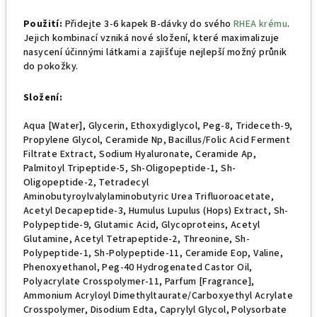
Použití:
Přidejte 3-6 kapek B-dávky do svého
RHEA krému
.
Jejich kombinací vzniká nové složení, které maximalizuje
nasycení účinnými látkami a zajišťuje nejlepší možný průnik
do pokožky.
Složení:
Aqua [Water], Glycerin, Ethoxydiglycol, Peg-8, Trideceth-9,
Propylene Glycol, Ceramide Np, Bacillus/Folic Acid Ferment
Filtrate Extract, Sodium Hyaluronate, Ceramide Ap,
Palmitoyl Tripeptide-5, Sh-Oligopeptide-1, Sh-
Oligopeptide-2, Tetradecyl
Aminobutyroylvalylaminobutyric Urea Trifluoroacetate,
Acetyl Decapeptide-3, Humulus Lupulus (Hops) Extract, Sh-
Polypeptide-9, Glutamic Acid, Glycoproteins, Acetyl
Glutamine, Acetyl Tetrapeptide-2, Threonine, Sh-
Polypeptide-1, Sh-Polypeptide-11, Ceramide Eop, Valine,
Phenoxyethanol, Peg-40 Hydrogenated Castor Oil,
Polyacrylate Crosspolymer-11, Parfum [Fragrance],
Ammonium Acryloyl Dimethyltaurate/Carboxyethyl Acrylate
Crosspolymer, Disodium Edta, Caprylyl Glycol, Polysorbate