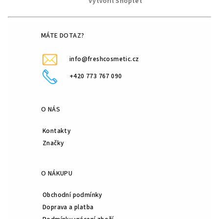
Vytvořil Shoptet
a
t
í
MÁTE DOTAZ?
info@freshcosmetic.cz
+420 773 767 090
O NÁS
Kontakty
Značky
O NÁKUPU
Obchodní podmínky
Doprava a platba