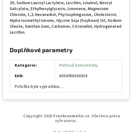
20, Sodium Lauroyl Lactylate, Lecithin, Linalool, Benzyl
Salicylate, Ethylhexylglycerin, Limonene, Magnesium
Chloride, 1,2-Hexanediol, Phytosphingosine, Cholesterol,
Alpha-Isomethyl Ionone, Glycine Soja (Soybean) Oil, Sodium
Oleate, Xanthan Gum, Carbomer, Citronellol, Hydrogenated
Lecithin.
Doplňkové parametry
Kategorie
:
Pleťové koncentráty
EAN
:
8054956540358
Položka byla vyprodána…
Z
Copyright 2026
Freshcosmetic.cz
. Všechna práva
á
vyhrazena.
p