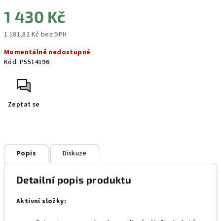
1 430 Kč
1 181,82 Kč bez DPH
Měrná
Momentálně nedostupné
cena:
Kód:
P5514196
Zeptat se
Popis
Diskuze
Detailní popis produktu
Aktivní složky: