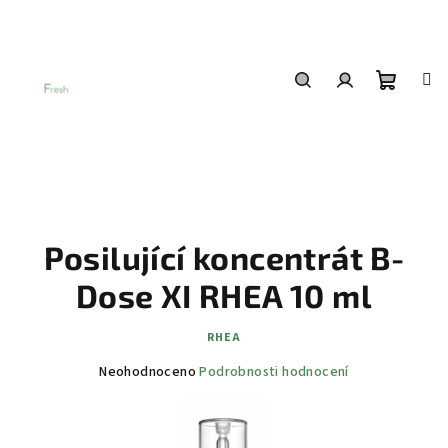
Přejít
na
obsah
Nákup
Hledat
Přihlášení
košík
Posilující koncentrát B-
Dose XI RHEA 10 ml
RHEA
Průměrné
Neohodnoceno
Podrobnosti hodnocení
hodnocení
produktu
je