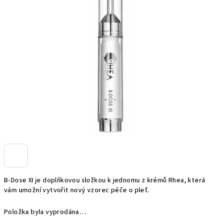
0,0
z
5
hvězdiček.
B-Dose XI je doplňkovou složkou k jednomu z krémů Rhea, která
vám umožní vytvořit nový vzorec péče o pleť.
Položka byla vyprodána…