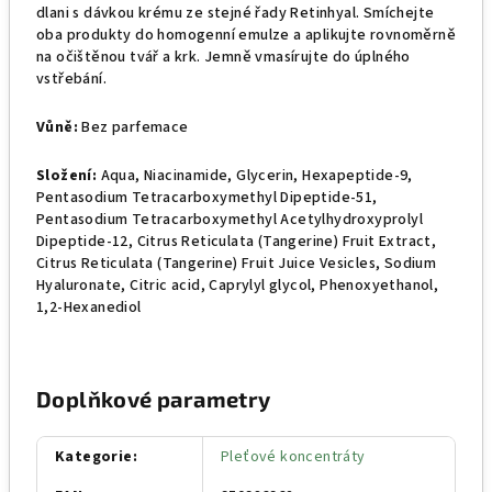
dlani s dávkou krému ze stejné řady Retinhyal. Smíchejte
oba produkty do homogenní emulze a aplikujte rovnoměrně
na očištěnou tvář a krk. Jemně vmasírujte do úplného
vstřebání.
Vůně:
Bez parfemace
Složení:
Aqua, Niacinamide, Glycerin, Hexapeptide-9,
Pentasodium Tetracarboxymethyl Dipeptide-51,
Pentasodium Tetracarboxymethyl Acetylhydroxyprolyl
Dipeptide-12, Citrus Reticulata (Tangerine) Fruit Extract,
Citrus Reticulata (Tangerine) Fruit Juice Vesicles, Sodium
Hyaluronate, Citric acid, Caprylyl glycol, Phenoxyethanol,
1,2-Hexanediol
Doplňkové parametry
Kategorie
:
Pleťové koncentráty