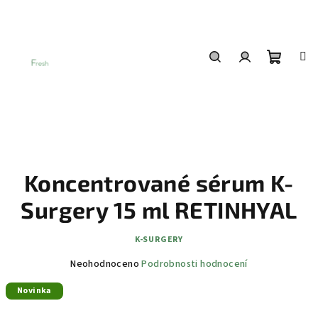
Přejít
na
obsah
Nákup
Hledat
Přihlášení
košík
Koncentrované sérum K-
Surgery 15 ml RETINHYAL
K-SURGERY
Průměrné
Neohodnoceno
Podrobnosti hodnocení
hodnocení
Novinka
produktu
je