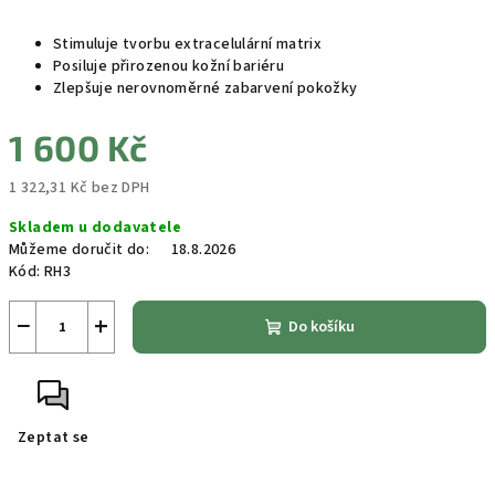
Stimuluje tvorbu extracelulární matrix
Posiluje přirozenou kožní bariéru
Zlepšuje nerovnoměrné zabarvení pokožky
1 600 Kč
1 322,31 Kč bez DPH
Měrná
Skladem u dodavatele
cena:
Můžeme doručit do:
18.8.2026
Kód:
RH3
−
+
Do košíku
Zeptat se