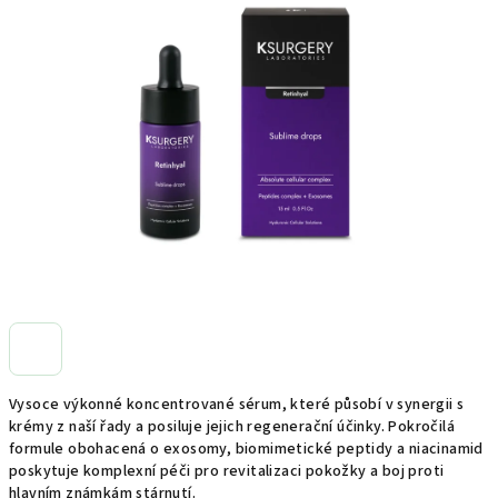
0,0
z
5
hvězdiček.
Vysoce výkonné koncentrované sérum, které působí v synergii s
krémy z naší řady a posiluje jejich regenerační účinky. Pokročilá
formule obohacená o exosomy, biomimetické peptidy a niacinamid
poskytuje komplexní péči pro revitalizaci pokožky a boj proti
hlavním známkám stárnutí.