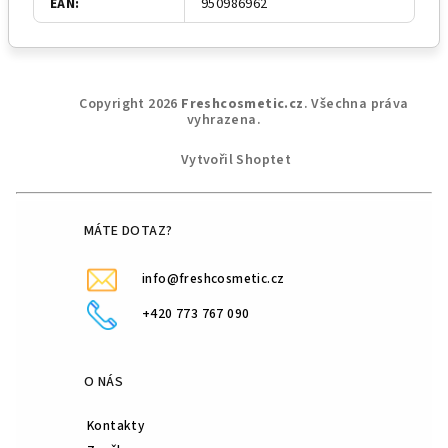
EAN
:
950986962
Z
Copyright 2026
Freshcosmetic.cz
. Všechna práva
á
vyhrazena.
p
Vytvořil Shoptet
a
t
í
MÁTE DOTAZ?
info@freshcosmetic.cz
+420 773 767 090
O NÁS
Kontakty