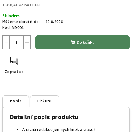
1 950,41 Kč bez DPH
Měrná
Skladem
cena:
Můžeme doručit do:
13.8.2026
Kód:
MD001
−
+
Do košíku
Zeptat se
Popis
Diskuze
Detailní popis produktu
Výrazná redukce jemných linek a vrásek