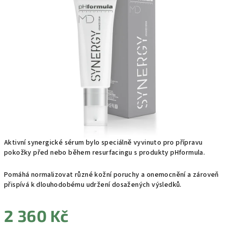
0,0
z
5
hvězdiček.
Aktivní synergické sérum bylo speciálně vyvinuto pro přípravu
pokožky před nebo během resurfacingu s produkty pHformula.
Pomáhá normalizovat různé kožní poruchy a onemocnění a zároveň
přispívá k dlouhodobému udržení dosažených výsledků.
2 360 Kč