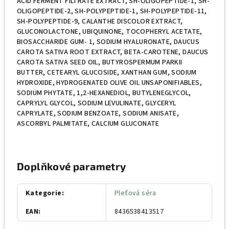
ACID FERMENT FILTRATE EXTRACT, SH-OLIGOPEPTIDE-1, SH-
OLIGOPEPTIDE-2, SH-POLYPEPTIDE-1, SH-POLYPEPTIDE-11,
SH-POLYPEPTIDE-9, CALANTHE DISCOLOR EXTRACT,
GLUCONOLACTONE, UBIQUINONE, TOCOPHERYL ACETATE,
BIOSACCHARIDE GUM- 1, SODIUM HYALURONATE, DAUCUS
CAROTA SATIVA ROOT EXTRACT, BETA-CAROTENE, DAUCUS
CAROTA SATIVA SEED OIL, BUTYROSPERMUM PARKII
BUTTER, CETEARYL GLUCOSIDE, XANTHAN GUM, SODIUM
HYDROXIDE, HYDROGENATED OLIVE OIL UNSAPONIFIABLES,
SODIUM PHYTATE, 1,2-HEXANEDIOL, BUTYLENEGLYCOL,
CAPRYLYL GLYCOL, SODIUM LEVULINATE, GLYCERYL
CAPRYLATE, SODIUM BENZOATE, SODIUM ANISATE,
ASCORBYL PALMITATE, CALCIUM GLUCONATE
Doplňkové parametry
Kategorie
:
Pleťová séra
EAN
:
8436538413517