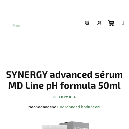
Přejít
na
obsah
Nákup
Hledat
Přihlášení
košík
SYNERGY advanced sérum
MD Line pH formula 50ml
PH FORMULA
Průměrné
Neohodnoceno
Podrobnosti hodnocení
hodnocení
produktu
je