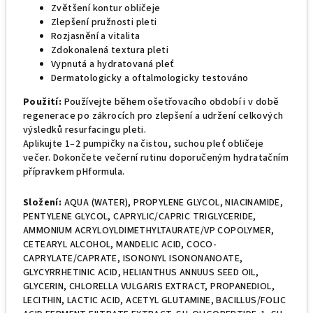
Zvětšení kontur obličeje
Zlepšení pružnosti pleti
Rozjasnění a vitalita
Zdokonalená textura pleti
Vypnutá a hydratovaná pleť
Dermatologicky a oftalmologicky testováno
Použití:
Používejte během ošetřovacího období i v době
regenerace po zákrocích pro zlepšení a udržení celkových
výsledků resurfacingu pleti.
Aplikujte 1–2 pumpičky na čistou, suchou pleť obličeje
večer. Dokončete večerní rutinu doporučeným hydratačním
přípravkem pHformula.
Složení:
AQUA (WATER), PROPYLENE GLYCOL, NIACINAMIDE,
PENTYLENE GLYCOL, CAPRYLIC/CAPRIC TRIGLYCERIDE,
AMMONIUM ACRYLOYLDIMETHYLTAURATE/VP COPOLYMER,
CETEARYL ALCOHOL, MANDELIC ACID, COCO-
CAPRYLATE/CAPRATE, ISONONYL ISONONANOATE,
GLYCYRRHETINIC ACID, HELIANTHUS ANNUUS SEED OIL,
GLYCERIN, CHLORELLA VULGARIS EXTRACT, PROPANEDIOL,
LECITHIN, LACTIC ACID, ACETYL GLUTAMINE, BACILLUS/FOLIC