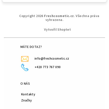
Z
Copyright 2026
Freshcosmetic.cz
. Všechna práva
á
vyhrazena.
p
Vytvořil Shoptet
a
t
í
MÁTE DOTAZ?
info@freshcosmetic.cz
+420 773 767 090
O NÁS
Kontakty
Značky