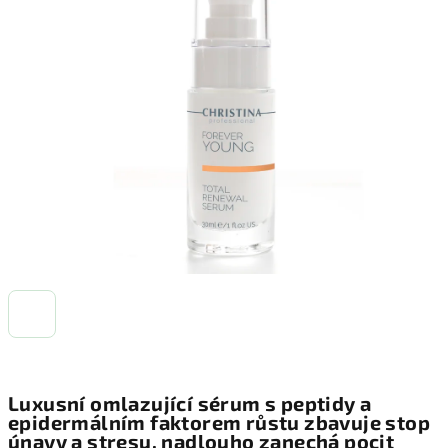
0,0
z
5
hvězdiček.
Luxusní omlazující sérum s peptidy a
epidermálním faktorem růstu zbavuje stop
únavy a stresu, nadlouho zanechá pocit