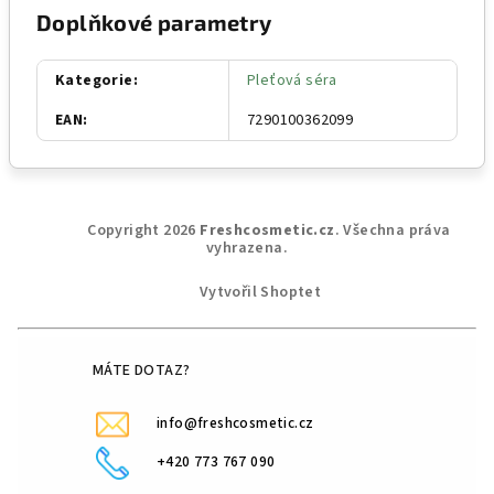
Doplňkové parametry
Kategorie
:
Pleťová séra
EAN
:
7290100362099
Z
Copyright 2026
Freshcosmetic.cz
. Všechna práva
á
vyhrazena.
p
Vytvořil Shoptet
a
t
í
MÁTE DOTAZ?
info@freshcosmetic.cz
+420 773 767 090