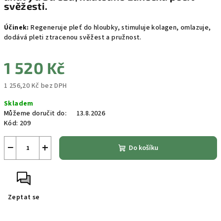
svěžesti.
Účinek:
Regeneruje pleť do hloubky, stimuluje kolagen, omlazuje,
dodává pleti ztracenou svěžest a pružnost.
1 520 Kč
1 256,20 Kč bez DPH
Měrná
Skladem
cena:
Můžeme doručit do:
13.8.2026
Kód:
209
−
+
Do košíku
Zeptat se