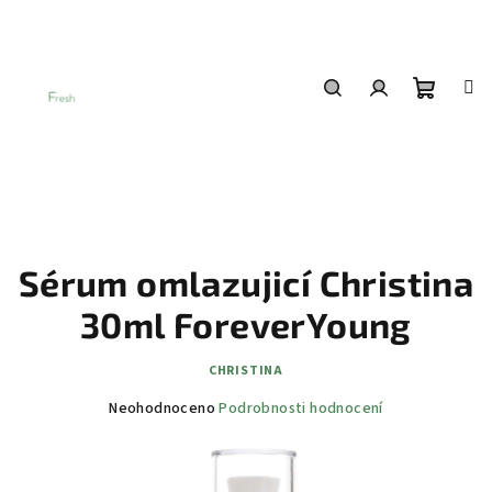
Přejít
na
obsah
Nákup
Hledat
Přihlášení
košík
Sérum omlazujicí Christina
30ml ForeverYoung
CHRISTINA
Průměrné
Neohodnoceno
Podrobnosti hodnocení
hodnocení
produktu
je