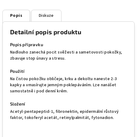
Popis
Diskuze
Detailní popis produktu
Popis přípravku
Nadlouho zanechá pocit svěžesti a sametovosti pokožky,
zbavuje stop únavy a stresu.
Použití
Na čistou pokožku obličeje, krku a dekoltu naneste 2-3
kapky a vmasírujte jemným poklepáváním. Lze nanášet
samostatně i pod denní krém.
Složení
Acetyl-pentapeptid-1, fibronektin, epidermální růstový
faktor, tokoferyl acetát, retinylpalmitát, fytonadion.