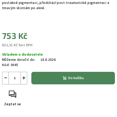
postakné pigmentaci, předchází post-traumatické pigmentaci a
tmavým skvrnám po akné.
753 Kč
622,31 Kč bez DPH
Měrná
Skladem u dodavatele
cena:
Můžeme doručit do:
18.8.2026
Kód:
3645
−
+
Do košíku
Zeptat se