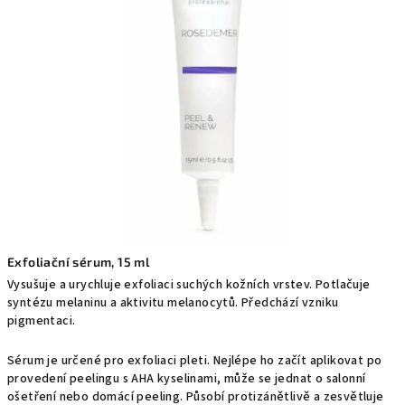
0,0
z
5
hvězdiček.
Exfoliační sérum, 15 ml
Vysušuje a urychluje exfoliaci suchých kožních vrstev. Potlačuje
syntézu melaninu a aktivitu melanocytů. Předchází vzniku
pigmentaci.
Sérum je určené pro exfoliaci pleti. Nejlépe ho začít aplikovat po
provedení peelingu s AHA kyselinami, může se jednat o salonní
ošetření nebo domácí peeling. Působí protizánětlivě a zesvětluje