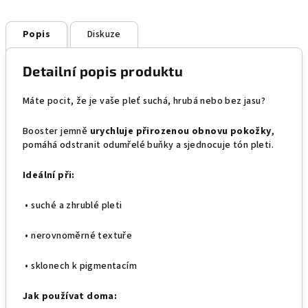
Popis
Diskuze
Detailní popis produktu
Máte pocit, že je vaše pleť suchá, hrubá nebo bez jasu?
Booster jemně
urychluje přirozenou obnovu pokožky
,
pomáhá odstranit odumřelé buňky a sjednocuje tón pleti.
Ideální při:
• suché a zhrublé pleti
• nerovnoměrné textuře
• sklonech k pigmentacím
Jak používat doma: