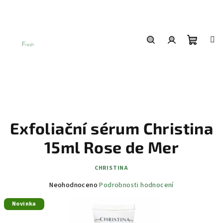
Přejít
na
obsah
Nákup
Hledat
Přihlášení
košík
Exfoliační sérum Christina
15ml Rose de Mer
CHRISTINA
Průměrné
Neohodnoceno
Podrobnosti hodnocení
hodnocení
Novinka
produktu
je