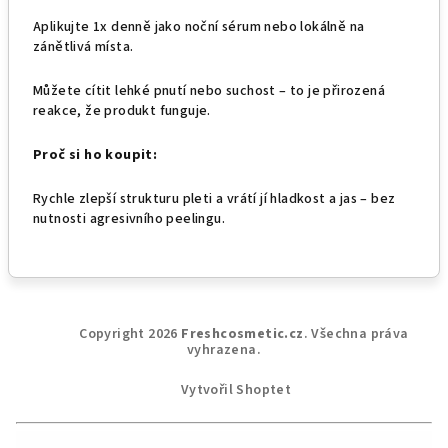
Aplikujte 1x denně jako noční sérum nebo lokálně na
zánětlivá místa.
Můžete cítit lehké pnutí nebo suchost – to je přirozená
reakce, že produkt funguje.
Proč si ho koupit:
Rychle zlepší strukturu pleti a vrátí jí hladkost a jas – bez
nutnosti agresivního peelingu.
Z
Copyright 2026
Freshcosmetic.cz
. Všechna práva
á
vyhrazena.
p
Vytvořil Shoptet
a
t