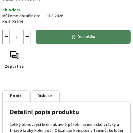
Měrná
Skladem
cena:
Můžeme doručit do:
13.8.2026
Kód:
23104
−
+
Do košíku
Zeptat se
Popis
Diskuze
Detailní popis produktu
Lehký obnovující krém aktivně působí na mimické vrásky a
tmavé kruhy kolem očí. Obsahuje komplex vitamínů, kofeinu