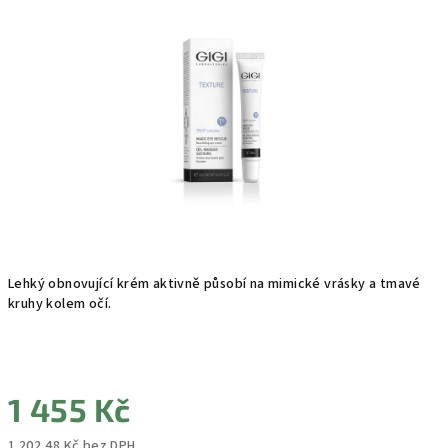
0,0
z
5
hvězdiček.
Lehký obnovující krém aktivně působí na mimické vrásky a tmavé
kruhy kolem očí.
1 455 Kč
1 202,48 Kč bez DPH