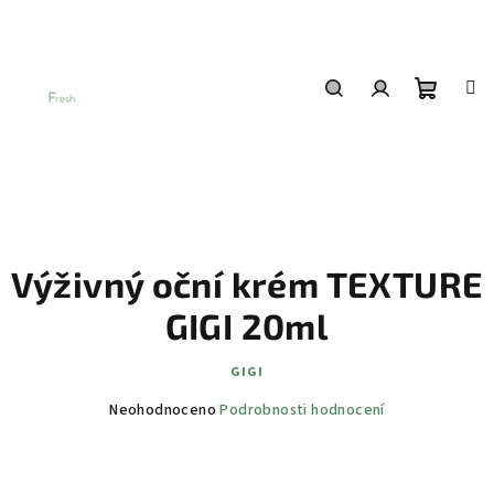
Přejít
na
obsah
Nákup
Hledat
Přihlášení
košík
Výživný oční krém TEXTURE
GIGI 20ml
GIGI
Průměrné
Neohodnoceno
Podrobnosti hodnocení
hodnocení
produktu
je