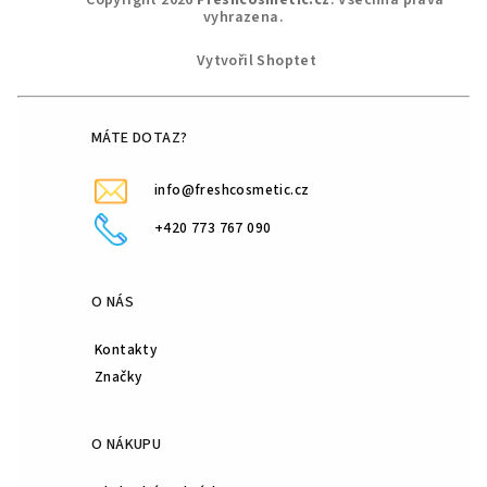
Copyright 2026
Freshcosmetic.cz
. Všechna práva
á
vyhrazena.
p
Vytvořil Shoptet
a
t
í
MÁTE DOTAZ?
info@freshcosmetic.cz
+420 773 767 090
O NÁS
Kontakty
Značky
O NÁKUPU