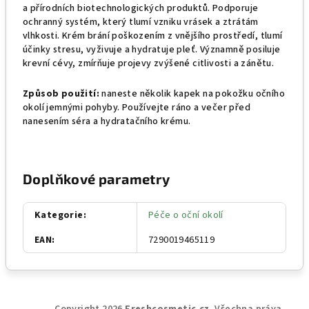
a přírodních biotechnologických produktů. Podporuje
ochranný systém, který tlumí vzniku vrásek a ztrátám
vlhkosti. Krém brání poškozením z vnějšího prostředí, tlumí
účinky stresu, vyživuje a hydratuje pleť. Významně posiluje
krevní cévy, zmírňuje projevy zvýšené citlivosti a zánětu.
Způsob použití:
naneste několik kapek na pokožku očního
okolí jemnými pohyby. Používejte ráno a večer před
nanesením séra a hydratačního krému.
Doplňkové parametry
Kategorie
:
Péče o oční okolí
EAN
:
7290019465119
Z