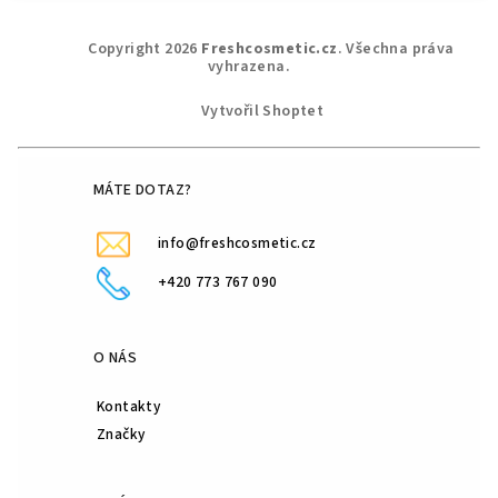
Z
Copyright 2026
Freshcosmetic.cz
. Všechna práva
á
vyhrazena.
p
Vytvořil Shoptet
a
t
í
MÁTE DOTAZ?
info@freshcosmetic.cz
+420 773 767 090
O NÁS
Kontakty
Značky