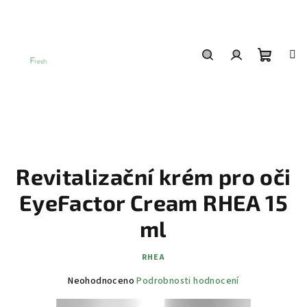
Přejít
na
obsah
Nákup
Hledat
Přihlášení
košík
Revitalizační krém pro oči
EyeFactor Cream RHEA 15
ml
RHEA
Průměrné
Neohodnoceno
Podrobnosti hodnocení
hodnocení