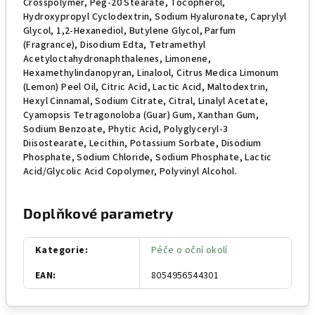
Crosspolymer, Peg-20 Stearate, Tocopherol,
Hydroxypropyl Cyclodextrin, Sodium Hyaluronate, Caprylyl
Glycol, 1,2-Hexanediol, Butylene Glycol, Parfum
(Fragrance), Disodium Edta, Tetramethyl
Acetyloctahydronaphthalenes, Limonene,
Hexamethylindanopyran, Linalool, Citrus Medica Limonum
(Lemon) Peel Oil, Citric Acid, Lactic Acid, Maltodextrin,
Hexyl Cinnamal, Sodium Citrate, Citral, Linalyl Acetate,
Cyamopsis Tetragonoloba (Guar) Gum, Xanthan Gum,
Sodium Benzoate, Phytic Acid, Polyglyceryl-3
Diisostearate, Lecithin, Potassium Sorbate, Disodium
Phosphate, Sodium Chloride, Sodium Phosphate, Lactic
Acid/Glycolic Acid Copolymer, Polyvinyl Alcohol.
Doplňkové parametry
Kategorie
:
Péče o oční okolí
EAN
:
8054956544301