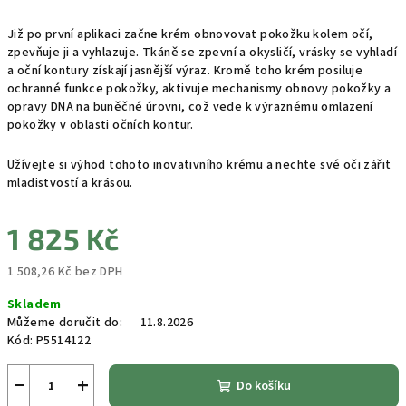
Již po první aplikaci začne krém obnovovat pokožku kolem očí,
zpevňuje ji a vyhlazuje. Tkáně se zpevní a okysličí, vrásky se vyhladí
a oční kontury získají jasnější výraz. Kromě toho krém posiluje
ochranné funkce pokožky, aktivuje mechanismy obnovy pokožky a
opravy DNA na buněčné úrovni, což vede k výraznému omlazení
pokožky v oblasti očních kontur.
Užívejte si výhod tohoto inovativního krému a nechte své oči zářit
mladistvostí a krásou.
1 825 Kč
1 508,26 Kč bez DPH
Měrná
Skladem
cena:
Můžeme doručit do:
11.8.2026
Kód:
P5514122
−
+
Do košíku