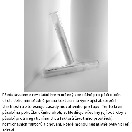
produktu
je
0,0
z
5
hvězdiček.
Představujeme revoluční krém určený speciálně pro péči o oční
okolí. Jeho mimořádně jemná textura má vynikající absorpční
vlastnosti a ztělesňuje zásady inovativního přístupu. Tento krém
působí na pokožku očního okolí, zohledňuje všechny její potřeby a
působí proti negativnímu vlivu faktorů životního prostředí,
hormonálních faktorů a chování, které mohou negativně ovlivnit její
zdraví.