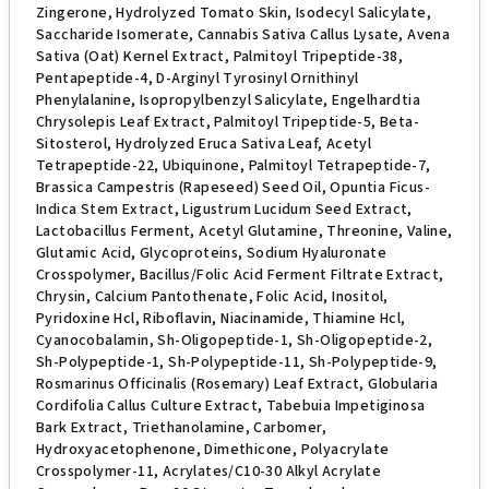
Zingerone, Hydrolyzed Tomato Skin, Isodecyl Salicylate,
Saccharide Isomerate, Cannabis Sativa Callus Lysate, Avena
Sativa (Oat) Kernel Extract, Palmitoyl Tripeptide-38,
Pentapeptide-4, D-Arginyl Tyrosinyl Ornithinyl
Phenylalanine, Isopropylbenzyl Salicylate, Engelhardtia
Chrysolepis Leaf Extract, Palmitoyl Tripeptide-5, Beta-
Sitosterol, Hydrolyzed Eruca Sativa Leaf, Acetyl
Tetrapeptide-22, Ubiquinone, Palmitoyl Tetrapeptide-7,
Brassica Campestris (Rapeseed) Seed Oil, Opuntia Ficus-
Indica Stem Extract, Ligustrum Lucidum Seed Extract,
Lactobacillus Ferment, Acetyl Glutamine, Threonine, Valine,
Glutamic Acid, Glycoproteins, Sodium Hyaluronate
Crosspolymer, Bacillus/Folic Acid Ferment Filtrate Extract,
Chrysin, Calcium Pantothenate, Folic Acid, Inositol,
Pyridoxine Hcl, Riboflavin, Niacinamide, Thiamine Hcl,
Cyanocobalamin, Sh-Oligopeptide-1, Sh-Oligopeptide-2,
Sh-Polypeptide-1, Sh-Polypeptide-11, Sh-Polypeptide-9,
Rosmarinus Officinalis (Rosemary) Leaf Extract, Globularia
Cordifolia Callus Culture Extract, Tabebuia Impetiginosa
Bark Extract, Triethanolamine, Carbomer,
Hydroxyacetophenone, Dimethicone, Polyacrylate
Crosspolymer-11, Acrylates/C10-30 Alkyl Acrylate