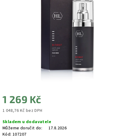
0,0
z
5
hvězdiček.
1 269 Kč
1 048,76 Kč bez DPH
Měrná
Skladem u dodavatele
cena:
Můžeme doručit do:
17.8.2026
Kód:
107207