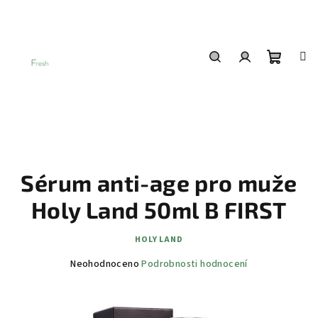
Přejít
na
obsah
Nákup
Hledat
Přihlášení
košík
Sérum anti-age pro muže
Holy Land 50ml B FIRST
HOLY LAND
Průměrné
Neohodnoceno
Podrobnosti hodnocení
hodnocení
produktu
je