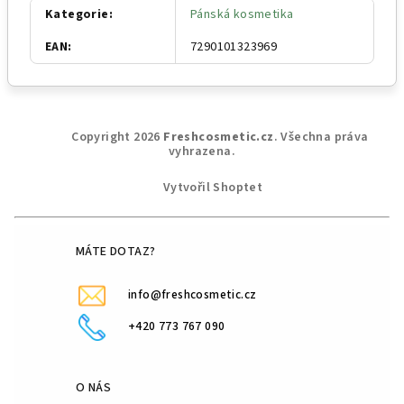
Kategorie
:
Pánská kosmetika
EAN
:
7290101323969
Z
Copyright 2026
Freshcosmetic.cz
. Všechna práva
á
vyhrazena.
p
Vytvořil Shoptet
a
t
í
MÁTE DOTAZ?
info@freshcosmetic.cz
+420 773 767 090
O NÁS