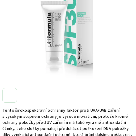
0,0
z
5
hvězdiček.
Tento širokospektrální ochranný faktor proti UVA/UVB záření
s vysokým stupněm ochrany je vysoce inovativní, protože kromě
ochrany pokožky před UV zářením má také výrazné antioxidační
účinky. Jeho složky pomáhají předcházet poškození DNA pokožky
díky vynikající antioxidační ochraně, která brání dalšímu poškození,