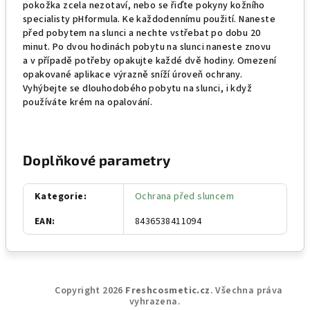
pokožka zcela nezotaví, nebo se řiďte pokyny kožního
specialisty pHformula.
Ke každodennímu použití. Naneste
před pobytem na slunci a nechte vstřebat po dobu 20
minut. Po dvou hodinách pobytu na slunci naneste znovu
a v případě potřeby opakujte každé dvě hodiny. Omezení
opakované aplikace výrazně sníží úroveň ochrany.
Vyhýbejte se dlouhodobého pobytu na slunci, i když
používáte krém na opalování.
Doplňkové parametry
Kategorie
:
Ochrana před sluncem
EAN
:
8436538411094
Z
Copyright 2026
Freshcosmetic.cz
. Všechna práva
á
vyhrazena.