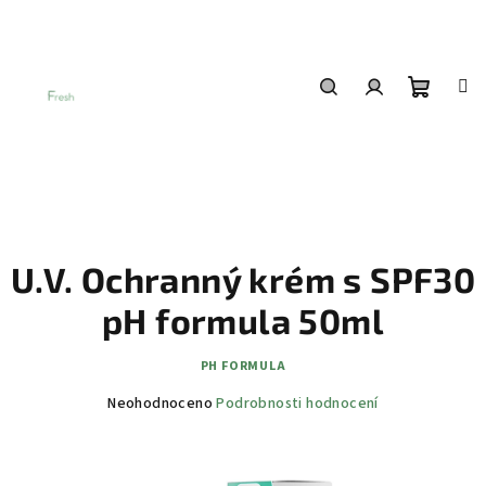
Přejít
na
obsah
Nákup
Hledat
Přihlášení
košík
U.V. Ochranný krém s SPF30
pH formula 50ml
PH FORMULA
Průměrné
Neohodnoceno
Podrobnosti hodnocení
hodnocení
produktu
je