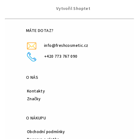
p
Vytvořil Shoptet
a
t
í
MÁTE DOTAZ?
info@freshcosmetic.cz
+420 773 767 090
O NÁS
Kontakty
Značky
O NÁKUPU
Obchodní podmínky