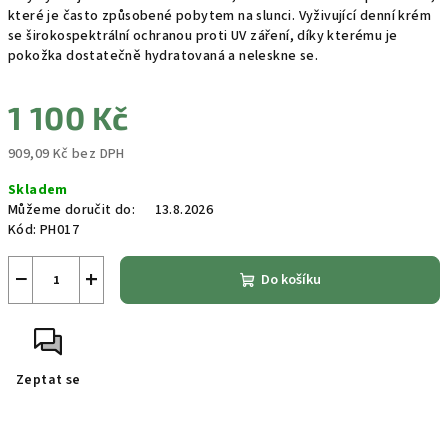
které je často způsobené pobytem na slunci. Vyživující denní krém
se širokospektrální ochranou proti UV záření, díky kterému je
pokožka dostatečně hydratovaná a neleskne se.
1 100 Kč
909,09 Kč bez DPH
Měrná
Skladem
cena:
Můžeme doručit do:
13.8.2026
Kód:
PH017
−
+
Do košíku
Zeptat se