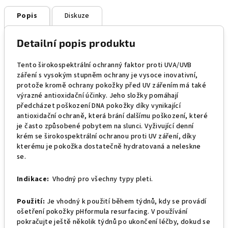
Popis
Diskuze
Detailní popis produktu
Tento širokospektrální ochranný faktor proti UVA/UVB
záření s vysokým stupněm ochrany je vysoce inovativní,
protože kromě ochrany pokožky před UV zářením má také
výrazné antioxidační účinky. Jeho složky pomáhají
předcházet poškození DNA pokožky díky vynikající
antioxidační ochraně, která brání dalšímu poškození, které
je často způsobené pobytem na slunci. Vyživující denní
krém se širokospektrální ochranou proti UV záření, díky
kterému je pokožka dostatečně hydratovaná a neleskne
se.
Indikace:
Vhodný pro všechny typy pleti.
Použití:
Je vhodný k použití během týdnů, kdy se provádí
ošetření pokožky pHformula resurfacing. V používání
pokračujte ještě několik týdnů po ukončení léčby, dokud se