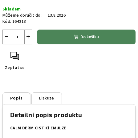
Měrná
Skladem
cena:
Můžeme doručit do:
13.8.2026
Kód:
164213
−
+
Do košíku
Zeptat se
Popis
Diskuze
Detailní popis produktu
CAL
M DERM ČISTICÍ EMULZE