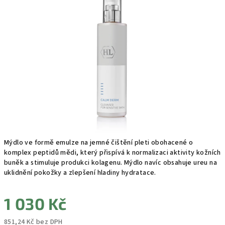
0,0
z
5
hvězdiček.
Mýdlo ve formě emulze na jemné čištění pleti obohacené o
komplex peptidů mědi, který přispívá k normalizaci aktivity kožních
buněk a stimuluje produkci kolagenu. Mýdlo navíc obsahuje ureu na
uklidnění pokožky a zlepšení hladiny hydratace.
1 030 Kč
851,24 Kč bez DPH