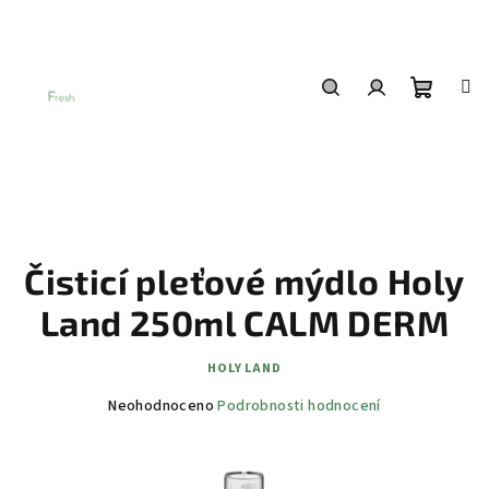
Přejít
na
obsah
Nákup
Hledat
Přihlášení
košík
Čisticí pleťové mýdlo Holy
Land 250ml CALM DERM
HOLY LAND
Průměrné
Neohodnoceno
Podrobnosti hodnocení
hodnocení
produktu
je