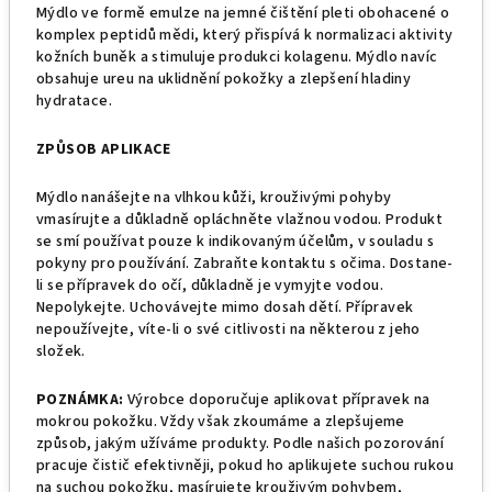
Mýdlo ve formě emulze na jemné čištění pleti obohacené o
komplex peptidů mědi, který přispívá k normalizaci aktivity
kožních buněk a stimuluje produkci kolagenu. Mýdlo navíc
obsahuje ureu na uklidnění pokožky a zlepšení hladiny
hydratace.
ZPŮSOB APLIKACE
Mýdlo nanášejte na vlhkou kůži, krouživými pohyby
vmasírujte a důkladně opláchněte vlažnou vodou. Produkt
se smí používat pouze k indikovaným účelům, v souladu s
pokyny pro používání. Zabraňte kontaktu s očima. Dostane-
li se přípravek do očí, důkladně je vymyjte vodou.
Nepolykejte. Uchovávejte mimo dosah dětí. Přípravek
nepoužívejte, víte-li o své citlivosti na některou z jeho
složek.
POZNÁMKA:
Výrobce doporučuje aplikovat přípravek na
mokrou pokožku. Vždy však zkoumáme a zlepšujeme
způsob, jakým užíváme produkty. Podle našich pozorování
pracuje čistič efektivněji, pokud ho aplikujete suchou rukou
na suchou pokožku, masírujete krouživým pohybem,