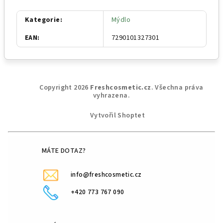
Kategorie
:
Mýdlo
EAN
:
7290101327301
Z
Copyright 2026
Freshcosmetic.cz
. Všechna práva
á
vyhrazena.
p
Vytvořil Shoptet
a
t
í
MÁTE DOTAZ?
info@freshcosmetic.cz
+420 773 767 090