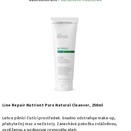
Neohodnoceno
Podrobnosti hodnocení
hodnocení
produktu
je
0,0
z
5
hvězdiček.
Line Repair Nutrient Pure Natural Cleanser, 250ml
Lehce pěnící čistící prostředek. Snadno odstraňuje make-up,
přebytečný maz a nečistoty. Zanechává pokožku zvláčněnou,
osvěženou a podporuje rovnováhu pleti.