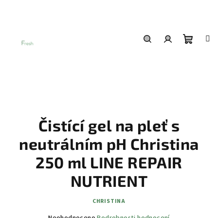
Přejít
na
obsah
Nákup
Hledat
Přihlášení
košík
Čistící gel na pleť s
neutrálním pH Christina
250 ml LINE REPAIR
NUTRIENT
CHRISTINA
Průměrné