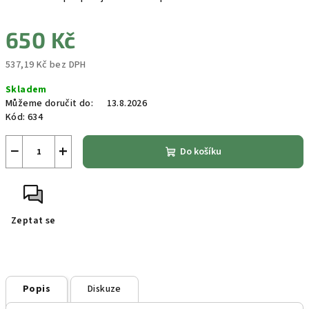
650 Kč
537,19 Kč bez DPH
Měrná
Skladem
cena:
Můžeme doručit do:
13.8.2026
Kód:
634
−
+
Do košíku
Zeptat se
Popis
Diskuze