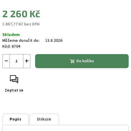
2 260 Kč
1 867,77 Kč bez DPH
Měrná
Skladem
cena:
Můžeme doručit do:
13.8.2026
Kód:
6704
−
+
Do košíku
Zeptat se
Popis
Diskuze