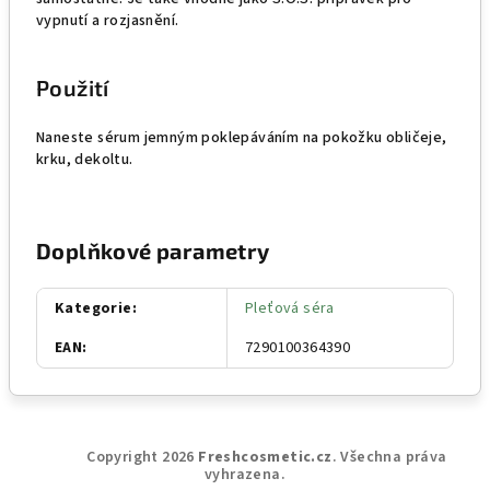
vypnutí a rozjasnění.
Použití
Naneste sérum jemným poklepáváním na pokožku obličeje,
krku, dekoltu.
Doplňkové parametry
Kategorie
:
Pleťová séra
EAN
:
7290100364390
Z
Copyright 2026
Freshcosmetic.cz
. Všechna práva
á
vyhrazena.