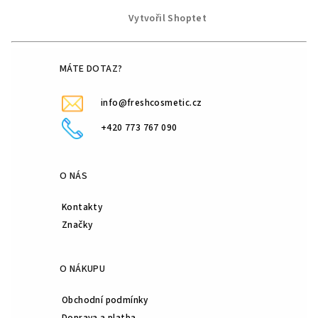
p
Vytvořil Shoptet
a
t
í
MÁTE DOTAZ?
info@freshcosmetic.cz
+420 773 767 090
O NÁS
Kontakty
Značky
O NÁKUPU
Obchodní podmínky
Doprava a platba