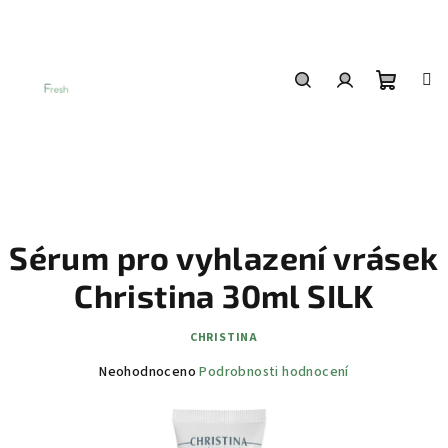
Přejít
na
obsah
Nákup
Hledat
Přihlášení
košík
Sérum pro vyhlazení vrásek
Christina 30ml SILK
CHRISTINA
Průměrné
Neohodnoceno
Podrobnosti hodnocení
hodnocení
produktu
je