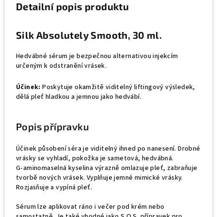
Detailní popis produktu
Silk Absolutely Smooth, 30 ml.
Hedvábné sérum je bezpečnou alternativou injekcím
určeným k odstranění vrásek.
Účinek:
Poskytuje okamžitě viditelný liftingový výsledek,
dělá pleť hladkou a jemnou jako hedvábí.
Popis přípravku
Účinek působení séra je viditelný ihned po nanesení. Drobné
vrásky se vyhladí, pokožka je sametová, hedvábná.
G-aminomaselná kyselina výrazně omlazuje pleť, zabraňuje
tvorbě nových vrásek. Vyplňuje jemné mimické vrásky.
Rozjasňuje a vypíná pleť.
Sérum lze aplikovat ráno i večer pod krém nebo
samostatně. Je také vhodné jako S.O.S. přípravek pro