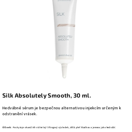
0,0
z
5
hvězdiček.
Silk Absolutely Smooth, 30 ml.
Hedvábné sérum je bezpečnou alternativou injekcím určeným k
odstranění vrásek.
Účinek:
Poskytuje okamžitě viditelný liftingový výsledek, dělá pleť hladkou a jemnou jako hedvábí.