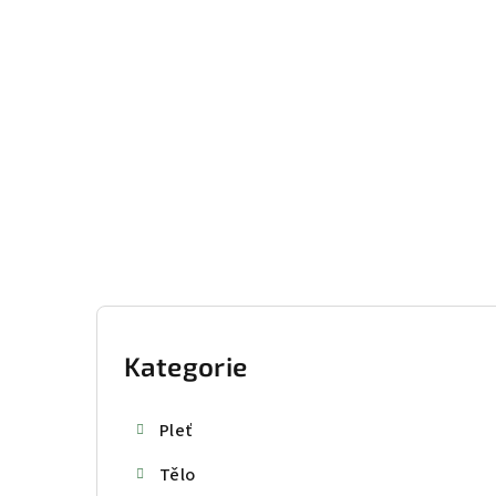
Přejít
na
obsah
P
o
Kategorie
Přeskočit
kategorie
s
Pleť
t
Tělo
r