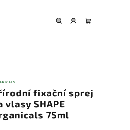
Hledat
Přihlášení
Nákupní
košík
ANICALS
řírodní fixační sprej
a vlasy SHAPE
rganicals 75ml