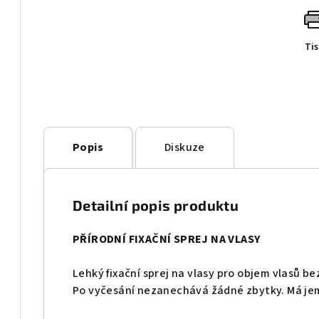
Ti
Popis
Diskuze
Detailní popis produktu
PŘÍRODNÍ FIXAČNÍ SPREJ NA VLASY
Lehký fixační sprej na vlasy pro objem vlasů be
Po vyčesání nezanechává žádné zbytky. Má je