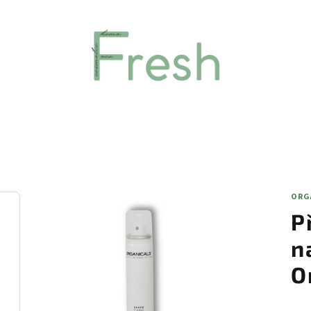
ORG
P
n
O