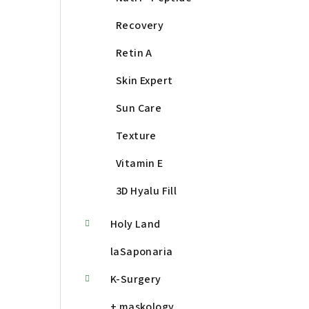
Recovery
Retin A
Skin Expert
Sun Care
Texture
Vitamin E
3D Hyalu Fill
Holy Land
laSaponaria
K-Surgery
+ maskology