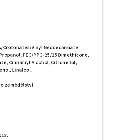
VA/Crotonates/Vinyl Neodecanoate
Propanol, PEG/PPG-25/25 Dimethicone,
te, Cinnamyl Alcohol, Citronellol,
nol, Linalool.
ho zemědělství
018.