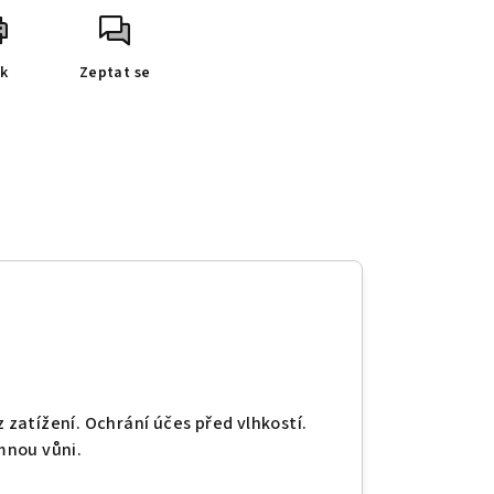
sk
Zeptat se
z zatížení. Ochrání účes před vlhkostí.
mnou vůni.