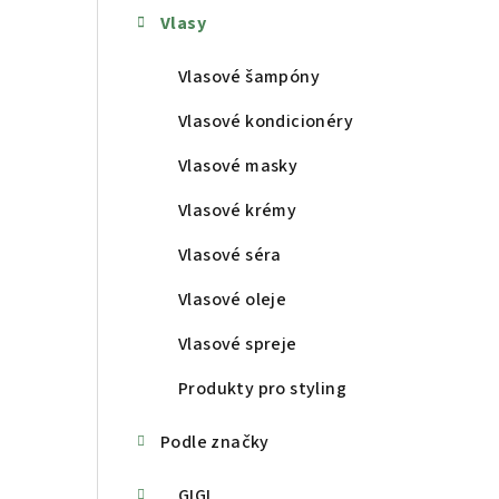
Vlasy
a
n
Vlasové šampóny
n
Vlasové kondicionéry
í
Vlasové masky
p
Vlasové krémy
a
Vlasové séra
n
Vlasové oleje
e
Vlasové spreje
l
Produkty pro styling
Podle značky
GIGI