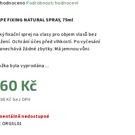
měrné
hodnoceno
Podrobnosti hodnocení
nocení
duktu
APE
FIXING
NATURAL SPRAY, 75ml
ký fixační sprej na vlasy pro objem vlasů bez
ížení. Ochrání účes před vlhkostí. Po vyčesání
anechává žádné zbytky. Má jemnou vůni.
zdiček.
ožka byla vyprodána…
60 Kč
,88 Kč bez DPH
ná
a:
entálně nedostupné
:
ORGSL01