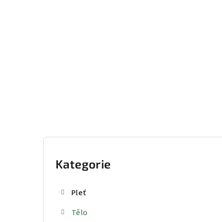
Přejít
na
obsah
P
o
Kategorie
Přeskočit
kategorie
s
Pleť
t
Tělo
r