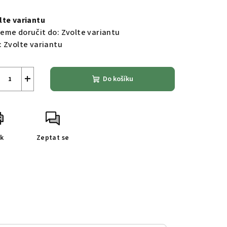
ná
a:
lte variantu
eme doručit do:
Zvolte variantu
:
Zvolte variantu
+
Do košíku
sk
Zeptat se