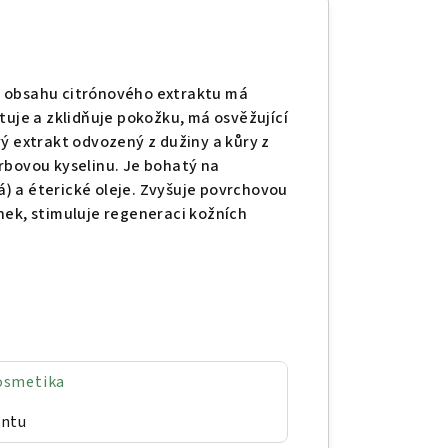
k obsahu citrónového extraktu má
tuje a zklidňuje pokožku, má osvěžující
ý extrakt odvozený z dužiny a kůry z
rbovou kyselinu. Je bohatý na
vá) a éterické oleje. Zvyšuje povrchovou
nek, stimuluje regeneraci kožních
osmetika
antu