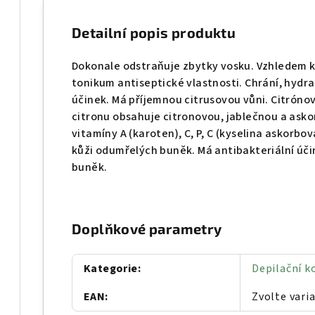
Detailní popis produktu
D
okonale odstraňuje zbytky vosku. Vzhledem 
tonikum antiseptické vlastnosti. Chrání, hydra
účinek. Má příjemnou citrusovou vůni. Citrónov
citronu obsahuje citronovou, jablečnou a asko
vitamíny A (karoten), C, P, C (kyselina askorbo
kůži odumřelých buněk. Má antibakteriální úči
buněk.
Doplňkové parametry
Kategorie
:
Depilační k
EAN
:
Zvolte vari