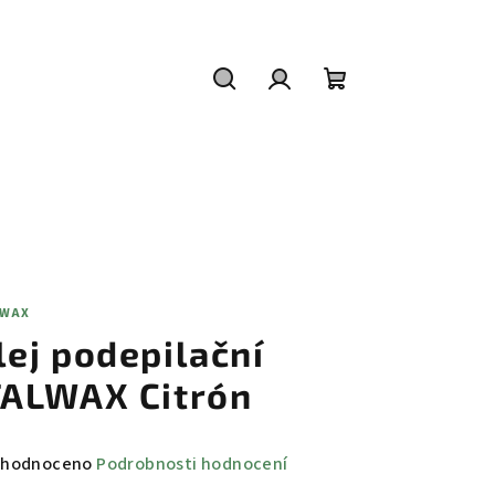
Hledat
Přihlášení
Nákupní
košík
LWAX
lej podepilační
TALWAX Citrón
měrné
hodnoceno
Podrobnosti hodnocení
nocení