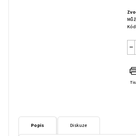
Měr
cen
Zvo
Můž
Kód
−
Ti
Popis
Diskuze