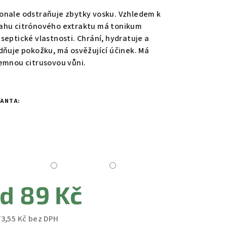
duktu
onale odstraňuje zbytky vosku. Vzhledem k
ahu citrónového extraktu má tonikum
iseptické vlastnosti. Chrání, hydratuje a
idňuje pokožku, má osvěžující účinek. Má
jemnou citrusovou vůni.
zdiček.
IANTA:
od
89 Kč
73,55 Kč
bez DPH