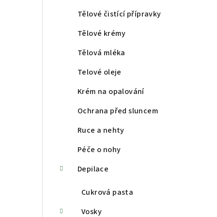
a
Tělové čistící přípravky
n
Tělové krémy
n
Tělová mléka
í
Telové oleje
p
Krém na opalování
a
Ochrana před sluncem
n
Ruce a nehty
e
Péče o nohy
l
Depilace
Cukrová pasta
Vosky