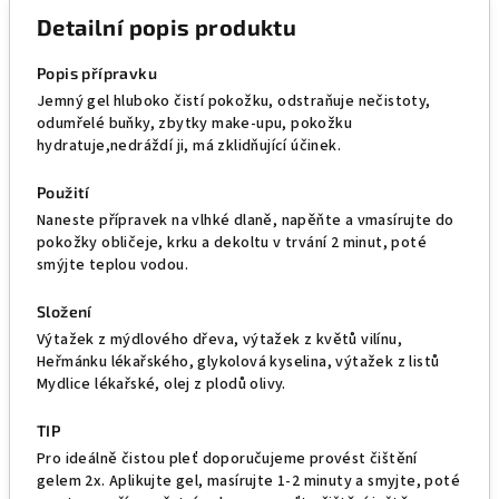
Detailní popis produktu
Popis přípravku
Jemný gel hluboko čistí pokožku, odstraňuje nečistoty,
odumřelé buňky, zbytky make-upu, pokožku
hydratuje,nedráždí ji, má zklidňující účinek.
Použití
Naneste přípravek na vlhké dlaně, napěňte a vmasírujte do
pokožky obličeje, krku a dekoltu v trvání 2 minut, poté
smýjte teplou vodou.
Složení
Výtažek z mýdlového dřeva, výtažek z květů vilínu,
Heřmánku lékařského, glykolová kyselina, výtažek z listů
Mydlice lékařské, olej z plodů olivy.
TIP
Pro ideálně čistou pleť doporučujeme provést čištění
gelem 2x. Aplikujte gel, masírujte 1-2 minuty a smyjte, poté