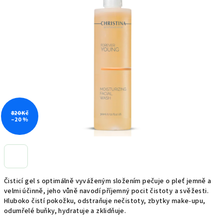
0,0
z
5
hvězdiček.
820 Kč
–20 %
Čisticí gel s optimálně vyváženým složením pečuje o pleť jemně a
velmi účinně, jeho vůně navodí příjemný pocit čistoty a svěžesti.
Hluboko čistí pokožku, odstraňuje nečistoty, zbytky make-upu,
odumřelé buňky, hydratuje a zklidňuje.