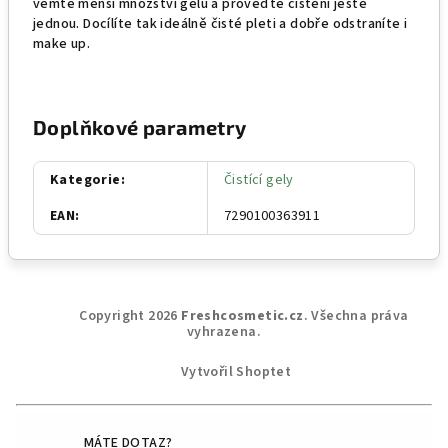
vemte menší množství gelu a proveďte čištění ještě
jednou. Docílíte tak ideálně čisté pleti a dobře odstraníte i
make up.
Doplňkové parametry
Kategorie
:
Čistící gely
EAN
:
7290100363911
Z
Copyright 2026
Freshcosmetic.cz
. Všechna práva
á
vyhrazena.
p
Vytvořil Shoptet
a
t
í
MÁTE DOTAZ?