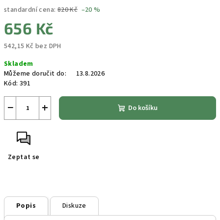
standardní cena:
820 Kč
–20 %
656 Kč
542,15 Kč bez DPH
Měrná
Skladem
cena:
Můžeme doručit do:
13.8.2026
Kód:
391
−
+
Do košíku
Zeptat se
Popis
Diskuze