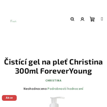
Přejít
na
obsah
Nákup
Hledat
Přihlášení
košík
Čistící gel na pleť Christina
300ml ForeverYoung
CHRISTINA
Průměrné
Neohodnoceno
Podrobnosti hodnocení
hodnocení
Akce
produktu
je