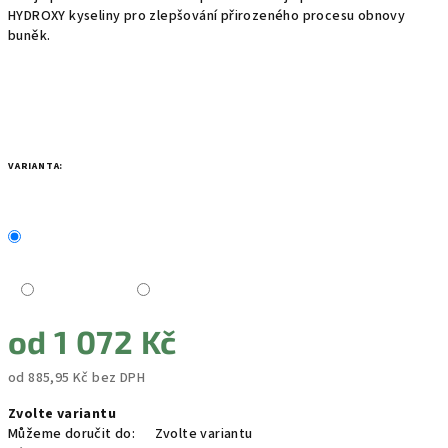
HYDROXY kyseliny pro zlepšování přirozeného procesu obnovy
buněk.
VARIANTA:
od
1 072 Kč
od
885,95 Kč
bez DPH
Měrná
Zvolte variantu
cena:
Můžeme doručit do:
Zvolte variantu