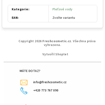
Kategorie
:
Pleťové vody
EAN
:
Zvolte variantu
Z
Copyright 2026
Freshcosmetic.cz
. Všechna práva
á
vyhrazena.
p
Vytvořil Shoptet
a
t
í
MÁTE DOTAZ?
info@freshcosmetic.cz
+420 773 767 090