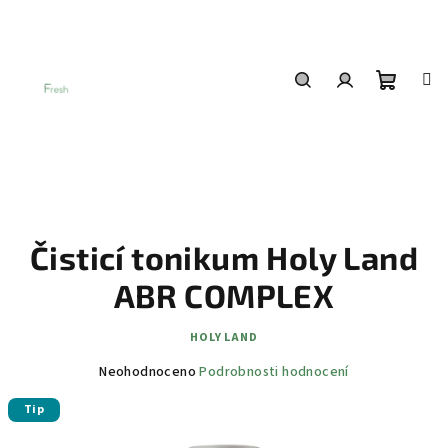
Přejít
na
obsah
Nákup
Hledat
Přihlášení
košík
Čisticí tonikum Holy Land
ABR COMPLEX
HOLY LAND
Průměrné
Neohodnoceno
Podrobnosti hodnocení
hodnocení
Tip
produktu
je