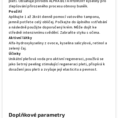
pleti. Obsahuje přírodní ALPHA BETA HYDROXY kyseliny pro
zlepšování přirozeného procesu obnovy buněk.
Použití
Aplikujte 1 až 2krát denně pomocí vatového tamponu,
jemně potřete celý obličej. Počkejte do úplného vstřebání
a následně použijte doporučený krém. Může dojít ke
středně intenzivnímu svědění. Zabraňte styku s očima.
Aktivní látky
Alfa-hydroxykyseliny z ovoce, kyselina salicylová, retinol a
zelený čaj.
Účinky
Unikátní pleťová voda pro aktivní regeneraci, používá se
jako šetrný peeling stimulující regeneraci pleti, přispívá k
dosažení jasu pleti a zvyšuje její elasticitu a pevnost.
Doplňkové parametry